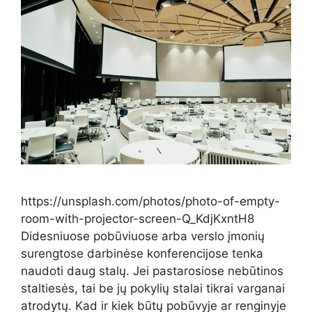
https://unsplash.com/photos/photo-of-empty-
room-with-projector-screen-Q_KdjKxntH8
Didesniuose pobūviuose arba verslo įmonių
surengtose darbinėse konferencijose tenka
naudoti daug stalų. Jei pastarosiose nebūtinos
staltiesės, tai be jų pokylių stalai tikrai varganai
atrodytų. Kad ir kiek būtų pobūvyje ar renginyje