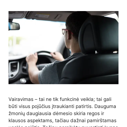
Vairavimas – tai ne tik funkcinė veikla; tai gali
būti visus pojūčius įtraukianti patirtis. Dauguma
žmonių daugiausia dėmesio skiria regos ir
klausos aspektams, tačiau dažnai pamirštamas