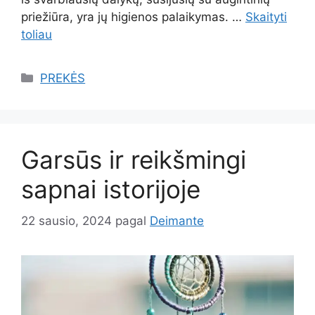
priežiūra, yra jų higienos palaikymas. …
Skaityti
toliau
Kategorijos
PREKĖS
Garsūs ir reikšmingi
sapnai istorijoje
22 sausio, 2024
pagal
Deimante