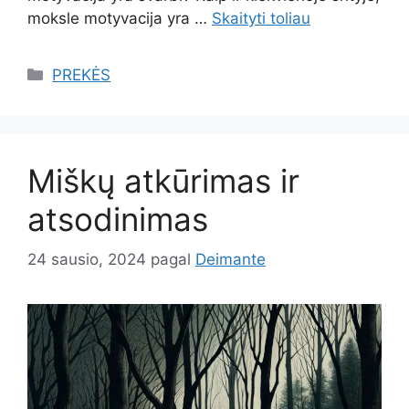
moksle motyvacija yra …
Skaityti toliau
Kategorijos
PREKĖS
Miškų atkūrimas ir
atsodinimas
24 sausio, 2024
pagal
Deimante