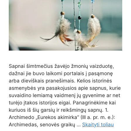
Sapnai šimtmečius žavėjo žmonių vaizduotę,
dažnai jie buvo laikomi portalais į pasąmonę
arba dieviškais pranešimais. Kelios istorinės
asmenybės yra pasakojusios apie sapnus, kurie
suvaidino lemiamą vaidmenį jų gyvenime ar net
turėjo įtakos istorijos eigai. Panagrinėkime kai
kuriuos iš šių garsių ir reikšmingų sapnų. 1.
Archimedo „Eurekos akimirka” (III a. pr. m. e.):
Archimedas, senovės graikų …
Skaityti toliau