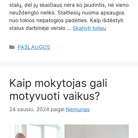
stalų, dėl jų skaičiaus nėra ko jaudintis, nė vieno
neuždengto neliks. Staltiesių nuoma apsaugos
nuo tokios nepatogios padėties. Kaip išdėstyti
stalus darbinėje verslo …
Skaityti toliau
Kategorijos
PASLAUGOS
Kaip mokytojas gali
motyvuoti vaikus?
24 sausio, 2024
pagal
Nemunas