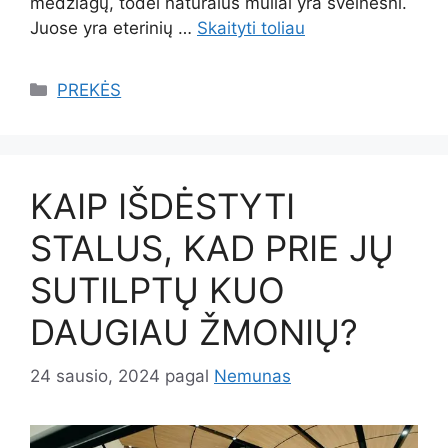
medžiagų, todėl natūralūs muilai yra švelnesni.
Juose yra eterinių …
Skaityti toliau
Kategorijos
PREKĖS
KAIP IŠDĖSTYTI
STALUS, KAD PRIE JŲ
SUTILPTŲ KUO
DAUGIAU ŽMONIŲ?
24 sausio, 2024
pagal
Nemunas