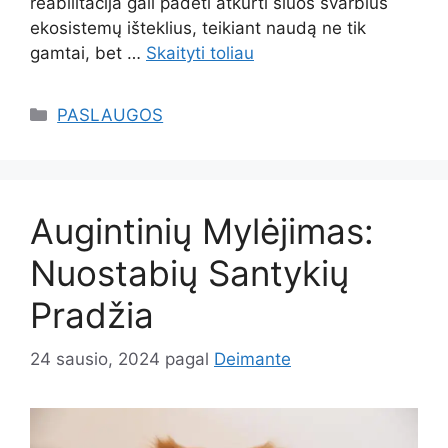
reabilitacija gali padėti atkurti šiuos svarbius
ekosistemų išteklius, teikiant naudą ne tik
gamtai, bet …
Skaityti toliau
Kategorijos
PASLAUGOS
Augintinių Mylėjimas:
Nuostabių Santykių
Pradžia
24 sausio, 2024
pagal
Deimante