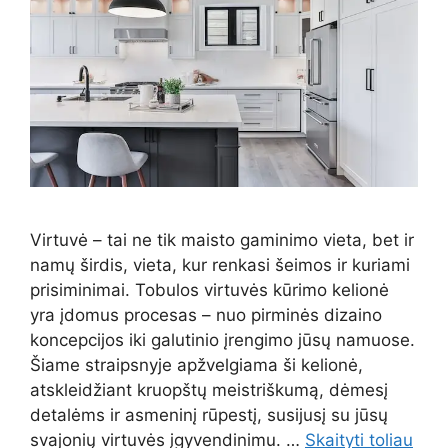
Virtuvė – tai ne tik maisto gaminimo vieta, bet ir
namų širdis, vieta, kur renkasi šeimos ir kuriami
prisiminimai. Tobulos virtuvės kūrimo kelionė
yra įdomus procesas – nuo pirminės dizaino
koncepcijos iki galutinio įrengimo jūsų namuose.
Šiame straipsnyje apžvelgiama ši kelionė,
atskleidžiant kruopštų meistriškumą, dėmesį
detalėms ir asmeninį rūpestį, susijusį su jūsų
svajonių virtuvės įgyvendinimu. …
Skaityti toliau