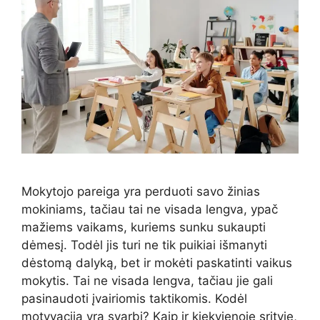
Mokytojo pareiga yra perduoti savo žinias
mokiniams, tačiau tai ne visada lengva, ypač
mažiems vaikams, kuriems sunku sukaupti
dėmesį. Todėl jis turi ne tik puikiai išmanyti
dėstomą dalyką, bet ir mokėti paskatinti vaikus
mokytis. Tai ne visada lengva, tačiau jie gali
pasinaudoti įvairiomis taktikomis. Kodėl
motyvacija yra svarbi? Kaip ir kiekvienoje srityje,