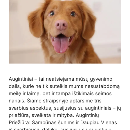
Augintiniai – tai neatsiejama mūsų gyvenimo
dalis, kurie ne tik suteikia mums nesustabdomą
meilę ir laimę, bet ir tampa ištikimais šeimos
nariais. Šiame straipsnyje aptarsime tris
svarbius aspektus, susijusius su augintiniais – jų
priežiūra, sveikata ir mityba. Augintinių
Priežiūra: Šampūnas šunims ir Daugiau Vienas
iš svarbiausių dalykų, susijusių su augintinių