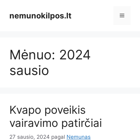
Pereiti
prie
nemunokilpos.lt
Meniu
turinio
Mėnuo:
2024
sausio
Kvapo poveikis
vairavimo patirčiai
27 sausio, 2024
pagal
Nemunas