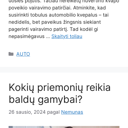
uoslės pojūtis. Tačiau nereikėtų nuvertinti kvapo
poveikio vairavimo patirčiai. Atminkite, kad
susirinkti tobulus automobilio kvepalus – tai
nedidelis, bet paveikus žingsnis siekiant
pagerinti vairavimo patirtį. Tad kodėl gi
nepasimėgavus …
Skaityti toliau
Kategorijos
AUTO
Kokių priemonių reikia
baldų gamybai?
26 sausio, 2024
pagal
Nemunas