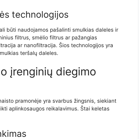
ės technologijos
li būti naudojamos pašalinti smulkias daleles ir
nius filtrus, smėlio filtrus ar pažangias
racija ar nanofiltracija. Šios technologijos yra
 smulkias teršalų daleles.
 įrenginių diegimo
aisto pramonėje yra svarbus žingsnis, siekiant
tikti aplinkosaugos reikalavimus. Štai keletas
inkimas