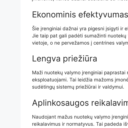
Ekonominis efektyvuma
Šie įrenginiai dažnai yra pigesni įsigyti i
Jie taip pat gali padėti sumažinti nuotekų
vietoje, o ne pervežamos į centrines val
Lengva priežiūra
Maži nuotekų valymo įrenginiai paprastai r
eksploatuojami. Tai leidžia mažoms įmonėms
sudėtingų sistemų priežiūrai ir valdymui.
Aplinkosaugos reikalavim
Naudojant mažus nuotekų valymo įrenginius
reikalavimus ir normatyvus. Tai padeda iš