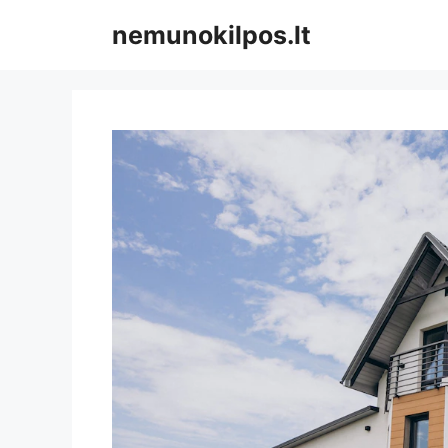
Pereiti
nemunokilpos.lt
prie
turinio