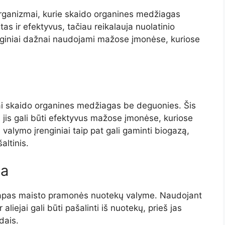
ganizmai, kurie skaido organines medžiagas
as ir efektyvus, tačiau reikalauja nuolatinio
nginiai dažnai naudojami mažose įmonėse, kuriose
i skaido organines medžiagas be deguonies. Šis
u jis gali būti efektyvus mažose įmonėse, kuriose
valymo įrenginiai taip pat gali gaminti biogazą,
altinis.
ja
 etapas maisto pramonės nuotekų valyme. Naudojant
 aliejai gali būti pašalinti iš nuotekų, prieš jas
dais.