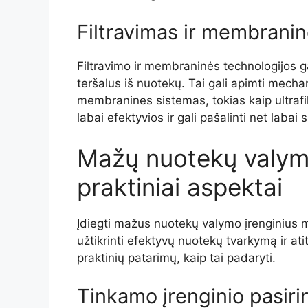
Filtravimas ir membranin
Filtravimo ir membraninės technologijos ga
teršalus iš nuotekų. Tai gali apimti mechani
membranines sistemas, tokias kaip ultrafilt
labai efektyvios ir gali pašalinti net labai
Mažų nuotekų valymo
praktiniai aspektai
Įdiegti mažus nuotekų valymo įrenginius m
užtikrinti efektyvų nuotekų tvarkymą ir ati
praktinių patarimų, kaip tai padaryti.
Tinkamo įrenginio pasir