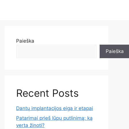
Paieška
Paieška
Recent Posts
Dantų implantacijos eiga ir etapai
Patarimai prieš lūpų putlinimą: ką
verta žinoti?