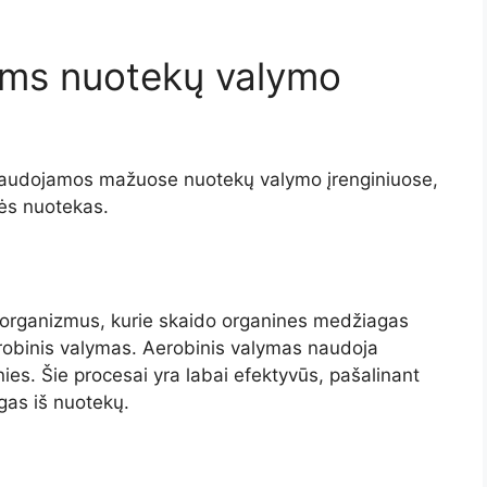
ems nuotekų valymo
ti naudojamos mažuose nuotekų valymo įrenginiuose,
nės nuotekas.
oorganizmus, kurie skaido organines medžiagas
erobinis valymas. Aerobinis valymas naudoja
ies. Šie procesai yra labai efektyvūs, pašalinant
gas iš nuotekų.