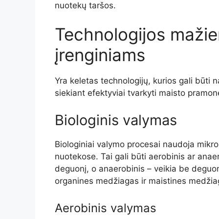
nuotekų taršos.
Technologijos maži
įrenginiams
Yra keletas technologijų, kurios gali bū
siekiant efektyviai tvarkyti maisto pramo
Biologinis valymas
Biologiniai valymo procesai naudoja mikr
nuotekose. Tai gali būti aerobinis ar ana
deguonį, o anaerobinis – veikia be deguon
organines medžiagas ir maistines medžia
Aerobinis valymas