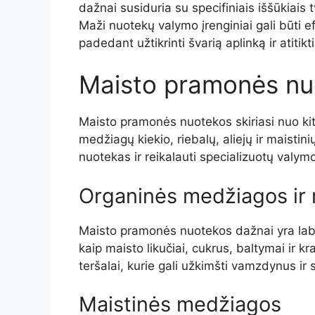
dažnai susiduria su specifiniais iššūkiai
Maži nuotekų valymo įrenginiai gali būti
padedant užtikrinti švarią aplinką ir atiti
Maisto pramonės nu
Maisto pramonės nuotekos skiriasi nuo ki
medžiagų kiekio, riebalų, aliejų ir maistini
nuotekas ir reikalauti specializuotų valy
Organinės medžiagos ir r
Maisto pramonės nuotekos dažnai yra lab
kaip maisto likučiai, cukrus, baltymai ir kr
teršalai, kurie gali užkimšti vamzdynus ir 
Maistinės medžiagos