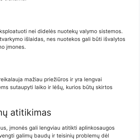
s
r eksploatuoti nei didelės nuotekų valymo sistemos.
 tvarkymo išlaidas, nes nuotekos gali būti išvalytos
ymo įmones.
eikalauja mažiau priežiūros ir yra lengvai
 sutaupyti laiko ir lėšų, kurios būtų skirtos
ų atitikimas
, įmonės gali lengviau atitikti aplinkosaugos
vengti galimų baudų ir teisinių problemų dėl