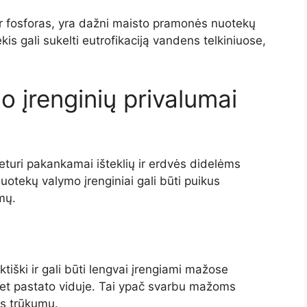
ir fosforas, yra dažni maisto pramonės nuotekų
is gali sukelti eutrofikaciją vandens telkiniuose,
 įrenginių privalumai
uri pakankamai išteklių ir erdvės didelėms
otekų valymo įrenginiai gali būti puikus
mų.
iški ir gali būti lengvai įrengiami mažose
et pastato viduje. Tai ypač svarbu mažoms
os trūkumu.