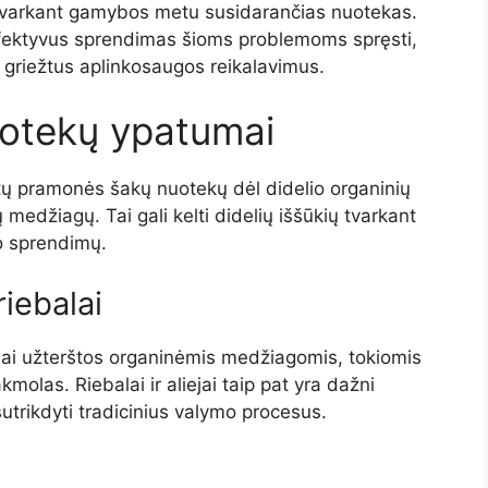
s tvarkant gamybos metu susidarančias nuotekas.
 efektyvus sprendimas šioms problemoms spręsti,
kti griežtus aplinkosaugos reikalavimus.
otekų ypatumai
tų pramonės šakų nuotekų dėl didelio organinių
ų medžiagų. Tai gali kelti didelių iššūkių tvarkant
mo sprendimų.
iebalai
ai užterštos organinėmis medžiagomis, tokiomis
akmolas. Riebalai ir aliejai taip pat yra dažni
sutrikdyti tradicinius valymo procesus.