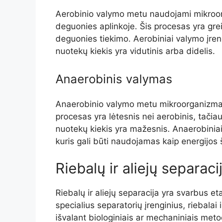
Aerobinio valymo metu naudojami mikroor
deguonies aplinkoje. Šis procesas yra greit
deguonies tiekimo. Aerobiniai valymo įre
nuotekų kiekis yra vidutinis arba didelis.
Anaerobinis valymas
Anaerobinio valymo metu mikroorganizma
procesas yra lėtesnis nei aerobinis, tačia
nuotekų kiekis yra mažesnis. Anaerobiniai 
kuris gali būti naudojamas kaip energijos š
Riebalų ir aliejų separaci
Riebalų ir aliejų separacija yra svarbus
specialius separatorių įrenginius, riebalai ir
išvalant biologiniais ar mechaniniais meto