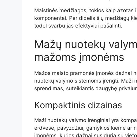
Maistinės medžiagos, tokios kaip azotas 
komponentai. Per didelis šių medžiagų kiek
todėl svarbu jas efektyviai pašalinti.
Mažų nuotekų valymo
mažoms įmonėms
Mažos maisto pramonės įmonės dažnai net
nuotekų valymo sistemoms įrengti. Maži nu
sprendimas, suteikiantis daugybę privalu
Kompaktinis dizainas
Maži nuotekų valymo įrenginiai yra kompakt
erdvėse, pavyzdžiui, gamyklos kieme ar n
įmonėms, kurios dažnai susiduria su viet