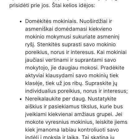
prisidėti prie jos. Štai kelios idėjos:
Domėkitės mokiniais. Nuoširdžiai ir
asmeniškai domėdamasi kiekvieno
mokinio mokymusi sukuriate asmeninį
ryšį. Stenkitės suprasti savo mokinio
poreikius, norus ir interesus. Kai mokiniai
jaučiasi vertinami ir suprantami savo
mokytojo, jie daugiau mokosi. Pradėkite
aktyviai klausydami savo mokinių tiek
klasėje, tiek už jos ribų. Supraskite jų
individualius poreikius, norus ir interesus;
Nereikalaukite per daug. Nustatykite
aiškius ir pasiekiamus tikslus, kurie bus
įveikiami kiekvienai amžiaus grupei. Jei
mokote vyresnius mokinius, leiskite jiems
kiek įmanoma labiau kontroliuoti savo
indėlį į mokslą ir laiką. Tai skatina jų