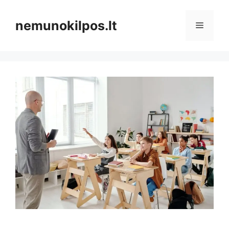
Pereiti
prie
nemunokilpos.lt
Meniu
turinio