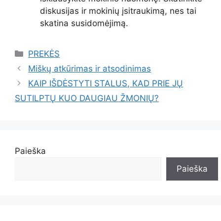
diskusijas ir mokinių įsitraukimą, nes tai
skatina susidomėjimą.
Kategorijos
PREKĖS
Miškų atkūrimas ir atsodinimas
KAIP IŠDĖSTYTI STALUS, KAD PRIE JŲ
SUTILPTŲ KUO DAUGIAU ŽMONIŲ?
Paieška
Paieška