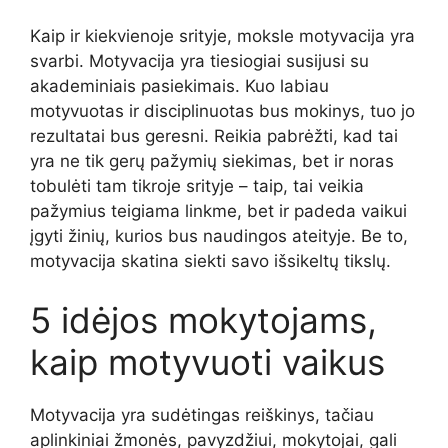
Kaip ir kiekvienoje srityje, moksle motyvacija yra
svarbi. Motyvacija yra tiesiogiai susijusi su
akademiniais pasiekimais. Kuo labiau
motyvuotas ir disciplinuotas bus mokinys, tuo jo
rezultatai bus geresni. Reikia pabrėžti, kad tai
yra ne tik gerų pažymių siekimas, bet ir noras
tobulėti tam tikroje srityje – taip, tai veikia
pažymius teigiama linkme, bet ir padeda vaikui
įgyti žinių, kurios bus naudingos ateityje. Be to,
motyvacija skatina siekti savo išsikeltų tikslų.
5 idėjos mokytojams,
kaip motyvuoti vaikus
Motyvacija yra sudėtingas reiškinys, tačiau
aplinkiniai žmonės, pavyzdžiui, mokytojai, gali