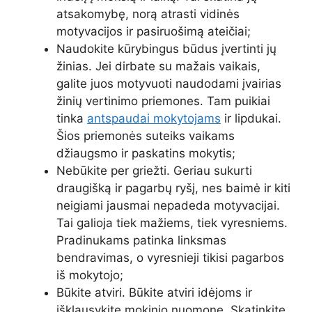
atsakomybę, norą atrasti vidinės
motyvacijos ir pasiruošimą ateičiai;
Naudokite kūrybingus būdus įvertinti jų
žinias. Jei dirbate su mažais vaikais,
galite juos motyvuoti naudodami įvairias
žinių vertinimo priemones. Tam puikiai
tinka
antspaudai mokytojams
ir lipdukai.
Šios priemonės suteiks vaikams
džiaugsmo ir paskatins mokytis;
Nebūkite per griežti. Geriau sukurti
draugišką ir pagarbų ryšį, nes baimė ir kiti
neigiami jausmai nepadeda motyvacijai.
Tai galioja tiek mažiems, tiek vyresniems.
Pradinukams patinka linksmas
bendravimas, o vyresnieji tikisi pagarbos
iš mokytojo;
Būkite atviri. Būkite atviri idėjoms ir
išklausykite mokinio nuomonę. Skatinkite