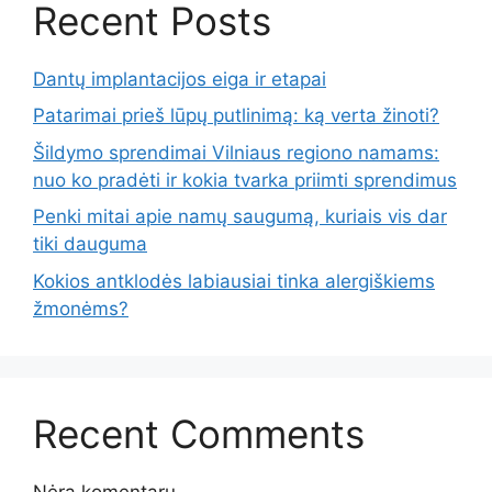
Recent Posts
Dantų implantacijos eiga ir etapai
Patarimai prieš lūpų putlinimą: ką verta žinoti?
Šildymo sprendimai Vilniaus regiono namams:
nuo ko pradėti ir kokia tvarka priimti sprendimus
Penki mitai apie namų saugumą, kuriais vis dar
tiki dauguma
Kokios antklodės labiausiai tinka alergiškiems
žmonėms?
Recent Comments
Nėra komentarų.