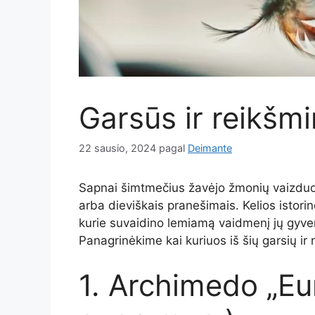
Garsūs ir reikšmi
22 sausio, 2024
pagal
Deimante
Sapnai šimtmečius žavėjo žmonių vaizduot
arba dieviškais pranešimais. Kelios isto
kurie suvaidino lemiamą vaidmenį jų gyveni
Panagrinėkime kai kuriuos iš šių garsių ir
1. Archimedo „Eur