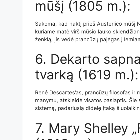
mūšį (1805 m.):
Sakoma, kad naktį prieš Austerlico mūšį
kuriame matė virš mūšio lauko sklendžiantį
ženklą, jis vedė prancūzų pajėgas į lemia
6. Dekarto sapn
tvarką (1619 m.):
René Descartes’as, prancūzų filosofas ir m
manymu, atskleidė visatos paslaptis. Šie 
sistemą, padariusią didelę įtaką šiuolaiki
7. Mary Shelley 