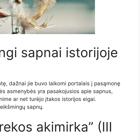
ngi sapnai istorijoje
ę, dažnai jie buvo laikomi portalais į pasąmonę
rinės asmenybės yra pasakojusios apie sapnus,
me ar net turėjo įtakos istorijos eigai.
 reikšmingų sapnų.
ekos akimirka” (III