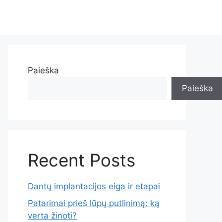
Paieška
Paieška
Recent Posts
Dantų implantacijos eiga ir etapai
Patarimai prieš lūpų putlinimą: ką
verta žinoti?