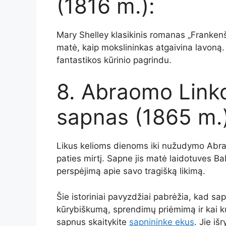
(1816 m.):
Mary Shelley klasikinis romanas „Frankenš
matė, kaip mokslininkas atgaivina lavoną.
fantastikos kūrinio pagrindu.
8. Abraomo Link
sapnas (1865 m.)
Likus kelioms dienoms iki nužudymo Abr
paties mirtį. Sapne jis matė laidotuves Ba
perspėjimą apie savo tragišką likimą.
Šie istoriniai pavyzdžiai pabrėžia, kad sa
kūrybiškumą, sprendimų priėmimą ir kai kur
sapnus skaitykite
sapnininke ekus
. Jie iš