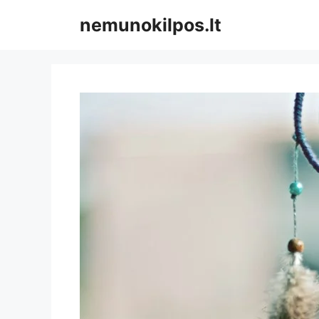
Pereiti
nemunokilpos.lt
prie
turinio