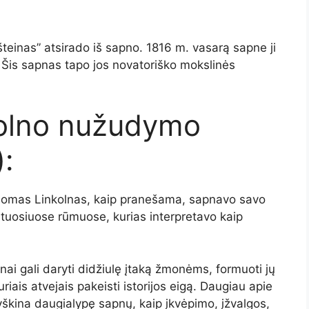
teinas” atsirado iš sapno. 1816 m. vasarą sapne ji
 Šis sapnas tapo jos novatoriško mokslinės
olno nužudymo
:
aomas Linkolnas, kaip pranešama, sapnavo savo
ltuosiuose rūmuose, kurias interpretavo kaip
pnai gali daryti didžiulę įtaką žmonėms, formuoti jų
iais atvejais pakeisti istorijos eigą. Daugiau apie
ryškina daugialypę sapnų, kaip įkvėpimo, įžvalgos,