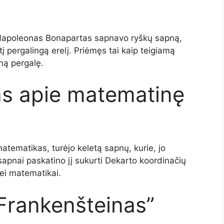
 Napoleonas Bonapartas sapnavo ryškų sapną,
 pergalingą erelį. Priėmęs tai kaip teigiamą
mą pergalę.
as apie matematinę
atematikas, turėjo keletą sapnų, kurie, jo
sapnai paskatino jį sukurti Dekarto koordinačių
nei matematikai.
„Frankenšteinas”