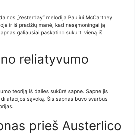
dainos „Yesterday” melodija Pauliui McCartney
voje ir iš pradžių manė, kad nesąmoningai ją
sapnas galiausiai paskatino sukurti vieną iš
ino reliatyvumo
:
umo teoriją iš dalies sukūrė sapne. Sapne jis
ko dilatacijos sąvoką. Šis sapnas buvo svarbus
rijas.
nas prieš Austerlico