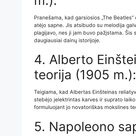
m.):
Pranešama, kad garsiosios „The Beatles” 
atėjo sapne. Jis atsibudo su melodija gal
plagijavo, nes ji jam buvo pažįstama. Šis 
daugiausiai dainų istorijoje.
4. Alberto Einšte
teorija (1905 m.)
Teigiama, kad Albertas Einšteinas reliatyv
stebėjo įelektrintas karves ir suprato lai
formuluojant jo novatoriškas mokslines teo
5. Napoleono sap