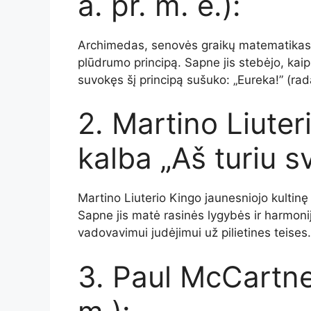
a. pr. m. e.):
Archimedas, senovės graikų matematikas, 
plūdrumo principą. Sapne jis stebėjo, kai
suvokęs šį principą sušuko: „Eureka!” (rad
2. Martino Liuter
kalba „Aš turiu s
Martino Liuterio Kingo jaunesniojo kultinę
Sapne jis matė rasinės lygybės ir harmonij
vadovavimui judėjimui už pilietines teises.
3. Paul McCartne