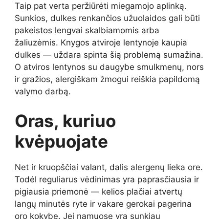
Taip pat verta peržiūrėti miegamojo aplinką.
Sunkios, dulkes renkančios užuolaidos gali būti
pakeistos lengvai skalbiamomis arba
žaliuzėmis. Knygos atviroje lentynoje kaupia
dulkes — uždara spinta šią problemą sumažina.
O atviros lentynos su daugybe smulkmenų, nors
ir gražios, alergiškam žmogui reiškia papildomą
valymo darbą.
Oras, kuriuo
kvėpuojate
Net ir kruopščiai valant, dalis alergenų lieka ore.
Todėl reguliarus vėdinimas yra paprasčiausia ir
pigiausia priemonė — kelios plačiai atvertų
langų minutės ryte ir vakare gerokai pagerina
oro kokybę. Jei namuose yra sunkiau