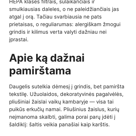
HEPA klasės filtrais, sulaikančiais ir
smulkiausias daleles, o ne paleidžiančiais jas
atgal į orą. Tačiau svarbiausia ne pats
prietaisas, o reguliarumas: alergiškam žmogui
grindis ir kilimus verta valyti dažniau nei
įprastai.
Apie ką dažnai
pamirštama
Daugelis sutelkia dėmesį į grindis, bet pamiršta
tekstilę. Užuolaidos, dekoratyvinės pagalvėlės,
pliušiniai žaislai vaikų kambaryje — visa tai
puikūs erkučių namai. Pliušinius žaislus, kurių
neįmanoma skalbti, galima porai parų įdėti į
šaldiklį: šaltis veikia panašiai kaip karštis.