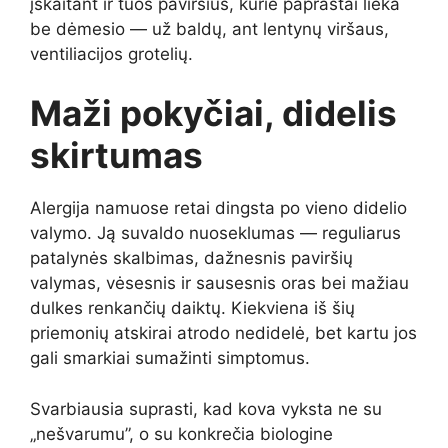
įskaitant ir tuos paviršius, kurie paprastai lieka
be dėmesio — už baldų, ant lentynų viršaus,
ventiliacijos grotelių.
Maži pokyčiai, didelis
skirtumas
Alergija namuose retai dingsta po vieno didelio
valymo. Ją suvaldo nuoseklumas — reguliarus
patalynės skalbimas, dažnesnis paviršių
valymas, vėsesnis ir sausesnis oras bei mažiau
dulkes renkančių daiktų. Kiekviena iš šių
priemonių atskirai atrodo nedidelė, bet kartu jos
gali smarkiai sumažinti simptomus.
Svarbiausia suprasti, kad kova vyksta ne su
„nešvarumu”, o su konkrečia biologine