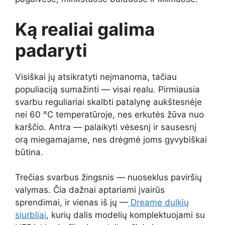
Ką realiai galima
padaryti
Visiškai jų atsikratyti neįmanoma, tačiau
populiaciją sumažinti — visai realu. Pirmiausia
svarbu reguliariai skalbti patalynę aukštesnėje
nei 60 °C temperatūroje, nes erkutės žūva nuo
karščio. Antra — palaikyti vėsesnį ir sausesnį
orą miegamajame, nes drėgmė joms gyvybiškai
būtina.
Trečias svarbus žingsnis — nuoseklus paviršių
valymas. Čia dažnai aptariami įvairūs
sprendimai, ir vienas iš jų —
Dreame dulkių
siurbliai
, kurių dalis modelių komplektuojami su