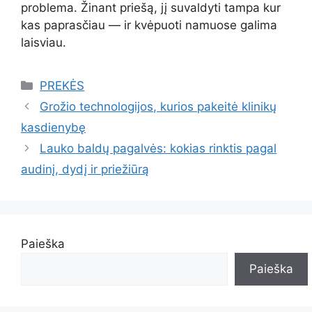
problema. Žinant priešą, jį suvaldyti tampa kur
kas paprasčiau — ir kvėpuoti namuose galima
laisviau.
Kategorijos
PREKĖS
Grožio technologijos, kurios pakeitė klinikų
kasdienybę
Lauko baldų pagalvės: kokias rinktis pagal
audinį, dydį ir priežiūrą
Paieška
Paieška