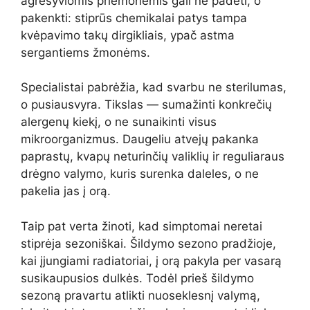
agresyviomis priemonėmis gali ne padėti, o
pakenkti: stiprūs chemikalai patys tampa
kvėpavimo takų dirgikliais, ypač astma
sergantiems žmonėms.
Specialistai pabrėžia, kad svarbu ne sterilumas,
o pusiausvyra. Tikslas — sumažinti konkrečių
alergenų kiekį, o ne sunaikinti visus
mikroorganizmus. Daugeliu atvejų pakanka
paprastų, kvapų neturinčių valiklių ir reguliaraus
drėgno valymo, kuris surenka daleles, o ne
pakelia jas į orą.
Taip pat verta žinoti, kad simptomai neretai
stiprėja sezoniškai. Šildymo sezono pradžioje,
kai įjungiami radiatoriai, į orą pakyla per vasarą
susikaupusios dulkės. Todėl prieš šildymo
sezoną pravartu atlikti nuoseklesnį valymą,