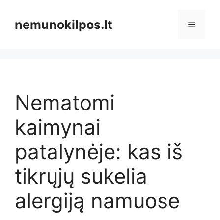
Pereiti
prie
nemunokilpos.lt
Meniu
turinio
Nematomi
kaimynai
patalynėje: kas iš
tikrųjų sukelia
alergiją namuose