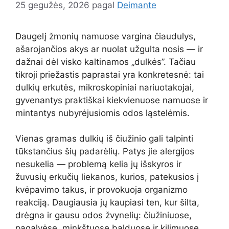
25 gegužės, 2026
pagal
Deimante
Daugelį žmonių namuose vargina čiaudulys,
ašarojančios akys ar nuolat užgulta nosis — ir
dažnai dėl visko kaltinamos „dulkės”. Tačiau
tikroji priežastis paprastai yra konkretesnė: tai
dulkių erkutės, mikroskopiniai nariuotakojai,
gyvenantys praktiškai kiekvienuose namuose ir
mintantys nubyrėjusiomis odos ląstelėmis.
Vienas gramas dulkių iš čiužinio gali talpinti
tūkstančius šių padarėlių. Patys jie alergijos
nesukelia — problemą kelia jų išskyros ir
žuvusių erkučių liekanos, kurios, patekusios į
kvėpavimo takus, ir provokuoja organizmo
reakciją. Daugiausia jų kaupiasi ten, kur šilta,
drėgna ir gausu odos žvynelių: čiužiniuose,
pagalvėse, minkštuose balduose ir kilimuose.