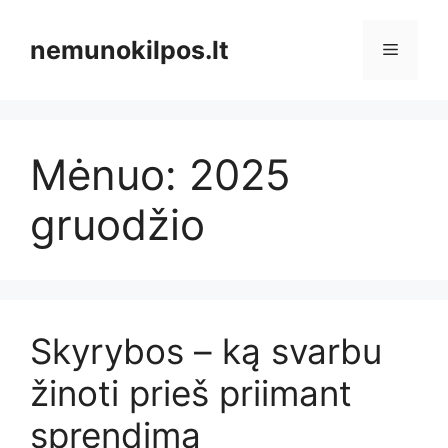
Pereiti
prie
nemunokilpos.lt
Meniu
turinio
Mėnuo:
2025
gruodžio
Skyrybos – ką svarbu
žinoti prieš priimant
sprendimą