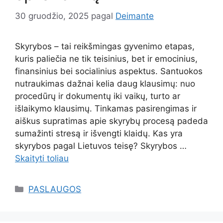
30 gruodžio, 2025
pagal
Deimante
Skyrybos – tai reikšmingas gyvenimo etapas,
kuris paliečia ne tik teisinius, bet ir emocinius,
finansinius bei socialinius aspektus. Santuokos
nutraukimas dažnai kelia daug klausimų: nuo
procedūrų ir dokumentų iki vaikų, turto ar
išlaikymo klausimų. Tinkamas pasirengimas ir
aiškus supratimas apie skyrybų procesą padeda
sumažinti stresą ir išvengti klaidų. Kas yra
skyrybos pagal Lietuvos teisę? Skyrybos …
Skaityti toliau
Kategorijos
PASLAUGOS