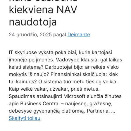
kiekviena NAV
naudotoja
24 gruodžio, 2025
pagal
Deimante
IT skyriuose vyksta pokalbiai, kurie kartojasi
įmonėje po įmonės. Vadovybė klausia: gal laikas
keisti sistemą? Darbuotojai bijo: ar reikės visko
mokytis iš naujo? Finansininkai skaičiuoja: kiek
tai kainuos? O sistema tuo metu tiesiog veikia.
Kaip veikė vakar, užvakar, prieš metus.
Spaudimas atsinaujinti Microsoft siunčia žinutes
apie Business Central – naujesnę, gražesnę,
debesyse gyvenančią platformą. Partneriai …
Skaityti toliau