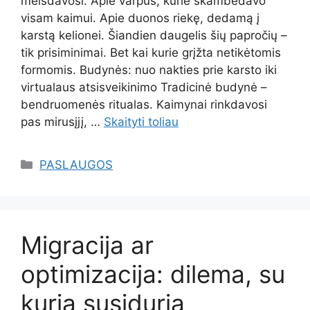
melsdavosi. Apie varpus, kurie skambėdavo
visam kaimui. Apie duonos riekę, dedamą į
karstą kelionei. Šiandien daugelis šių papročių –
tik prisiminimai. Bet kai kurie grįžta netikėtomis
formomis. Budynės: nuo nakties prie karsto iki
virtualaus atsisveikinimo Tradicinė budynė –
bendruomenės ritualas. Kaimynai rinkdavosi
pas mirusįjį, …
Skaityti toliau
Kategorijos
PASLAUGOS
Migracija ar
optimizacija: dilema, su
kuria susiduria