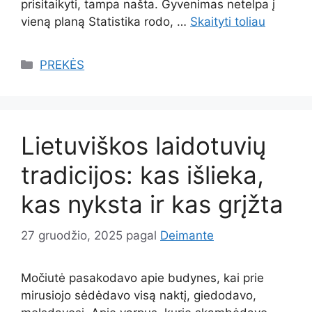
prisitaikyti, tampa našta. Gyvenimas netelpa į
vieną planą Statistika rodo, …
Skaityti toliau
Kategorijos
PREKĖS
Lietuviškos laidotuvių
tradicijos: kas išlieka,
kas nyksta ir kas grįžta
27 gruodžio, 2025
pagal
Deimante
Močiutė pasakodavo apie budynes, kai prie
mirusiojo sėdėdavo visą naktį, giedodavo,