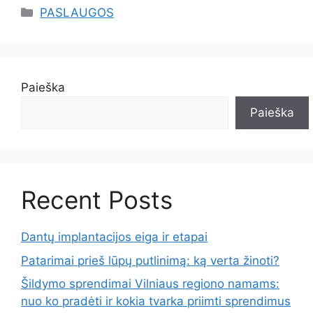
Kategorijos
PASLAUGOS
Paieška
Paieška
Recent Posts
Dantų implantacijos eiga ir etapai
Patarimai prieš lūpų putlinimą: ką verta žinoti?
Šildymo sprendimai Vilniaus regiono namams:
nuo ko pradėti ir kokia tvarka priimti sprendimus