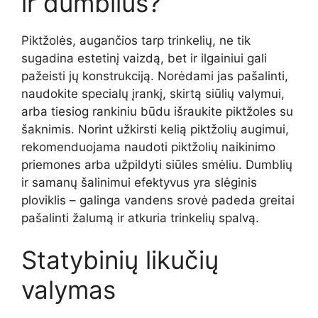
ir dumblius?
Piktžolės, augančios tarp trinkelių, ne tik
sugadina estetinį vaizdą, bet ir ilgainiui gali
pažeisti jų konstrukciją. Norėdami jas pašalinti,
naudokite specialų įrankį, skirtą siūlių valymui,
arba tiesiog rankiniu būdu išraukite piktžoles su
šaknimis. Norint užkirsti kelią piktžolių augimui,
rekomenduojama naudoti piktžolių naikinimo
priemones arba užpildyti siūles smėliu. Dumblių
ir samanų šalinimui efektyvus yra slėginis
ploviklis – galinga vandens srovė padeda greitai
pašalinti žalumą ir atkuria trinkelių spalvą.
Statybinių likučių
valymas