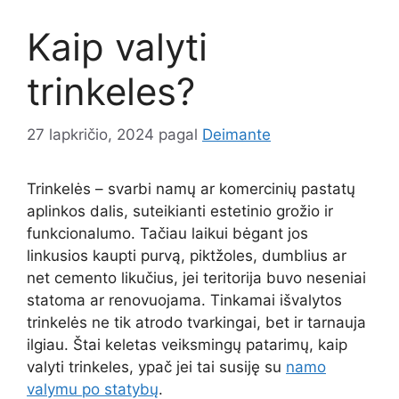
Kaip valyti
trinkeles?
27 lapkričio, 2024
pagal
Deimante
Trinkelės – svarbi namų ar komercinių pastatų
aplinkos dalis, suteikianti estetinio grožio ir
funkcionalumo. Tačiau laikui bėgant jos
linkusios kaupti purvą, piktžoles, dumblius ar
net cemento likučius, jei teritorija buvo neseniai
statoma ar renovuojama. Tinkamai išvalytos
trinkelės ne tik atrodo tvarkingai, bet ir tarnauja
ilgiau. Štai keletas veiksmingų patarimų, kaip
valyti trinkeles, ypač jei tai susiję su
namo
valymu po statybų
.