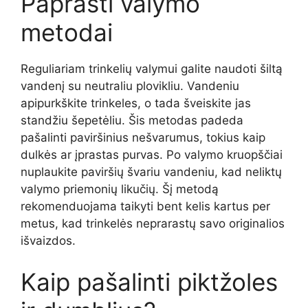
Paprasti valymo
metodai
Reguliariam trinkelių valymui galite naudoti šiltą
vandenį su neutraliu plovikliu. Vandeniu
apipurkškite trinkeles, o tada šveiskite jas
standžiu šepetėliu. Šis metodas padeda
pašalinti paviršinius nešvarumus, tokius kaip
dulkės ar įprastas purvas. Po valymo kruopščiai
nuplaukite paviršių švariu vandeniu, kad neliktų
valymo priemonių likučių. Šį metodą
rekomenduojama taikyti bent kelis kartus per
metus, kad trinkelės neprarastų savo originalios
išvaizdos.
Kaip pašalinti piktžoles