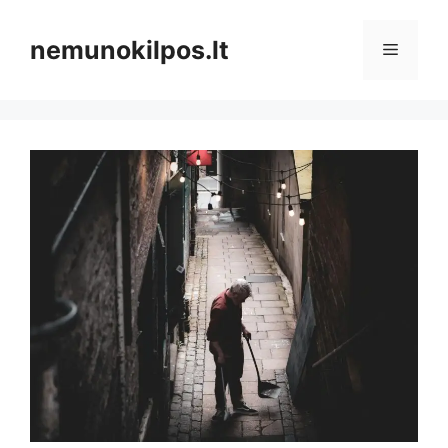
Pereiti
prie
nemunokilpos.lt
Meniu
turinio