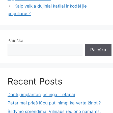
Kaip veikia dujiniai katilai ir kodėl jie
populiarūs?
Paieška
Paieška
Recent Posts
Dantų implantacijos eiga ir etapai
Patarimai prieš lūpų putlinimą: ką verta žinoti?
Šildymo sprendimai Vilniaus regiono namams: