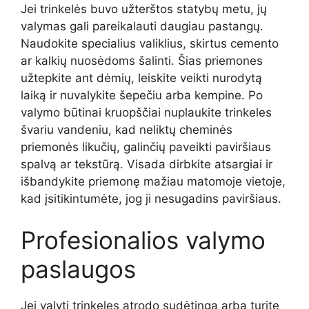
Jei trinkelės buvo užterštos statybų metu, jų
valymas gali pareikalauti daugiau pastangų.
Naudokite specialius valiklius, skirtus cemento
ar kalkių nuosėdoms šalinti. Šias priemones
užtepkite ant dėmių, leiskite veikti nurodytą
laiką ir nuvalykite šepečiu arba kempine. Po
valymo būtinai kruopščiai nuplaukite trinkeles
švariu vandeniu, kad neliktų cheminės
priemonės likučių, galinčių paveikti paviršiaus
spalvą ar tekstūrą. Visada dirbkite atsargiai ir
išbandykite priemonę mažiau matomoje vietoje,
kad įsitikintumėte, jog ji nesugadins paviršiaus.
Profesionalios valymo
paslaugos
Jei valyti trinkeles atrodo sudėtinga arba turite