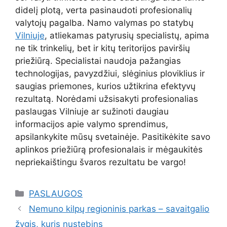
didelį plotą, verta pasinaudoti profesionalių
valytojų pagalba. Namo valymas po statybų
Vilniuje
, atliekamas patyrusių specialistų, apima
ne tik trinkelių, bet ir kitų teritorijos paviršių
priežiūrą. Specialistai naudoja pažangias
technologijas, pavyzdžiui, slėginius ploviklius ir
saugias priemones, kurios užtikrina efektyvų
rezultatą. Norėdami užsisakyti profesionalias
paslaugas Vilniuje ar sužinoti daugiau
informacijos apie valymo sprendimus,
apsilankykite mūsų svetainėje. Pasitikėkite savo
aplinkos priežiūrą profesionalais ir mėgaukitės
nepriekaištingu švaros rezultatu be vargo!
Kategorijos
PASLAUGOS
Nemuno kilpų regioninis parkas – savaitgalio
žygis, kuris nustebins