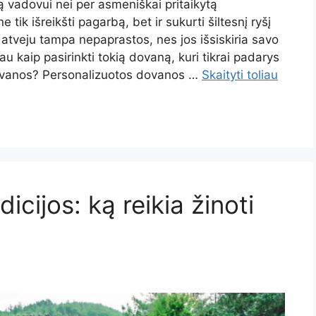
 vadovui nei per asmeniškai pritaikytą
ik išreikšti pagarbą, bet ir sukurti šiltesnį ryšį
atveju tampa nepaprastos, nes jos išsiskiria savo
kaip pasirinkti tokią dovaną, kuri tikrai padarys
dovanos? Personalizuotos dovanos …
Skaityti toliau
dicijos: ką reikia žinoti