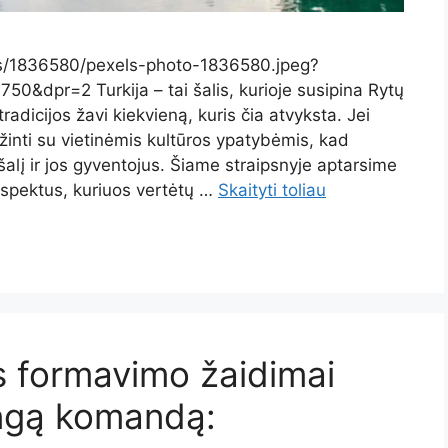
os/1836580/pexels-photo-1836580.jpeg?
dpr=2 Turkija – tai šalis, kurioje susipina Rytų
 tradicijos žavi kiekvieną, kuris čia atvyksta. Jei
ažinti su vietinėmis kultūros ypatybėmis, kad
alį ir jos gyventojus. Šiame straipsnyje aptarsime
 aspektus, kuriuos vertėtų …
Skaityti toliau
 formavimo žaidimai
ingą komandą: