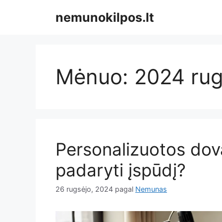
Pereiti
nemunokilpos.lt
prie
turinio
Mėnuo:
2024 rug
Personalizuotos dov
padaryti įspūdį?
26 rugsėjo, 2024
pagal
Nemunas