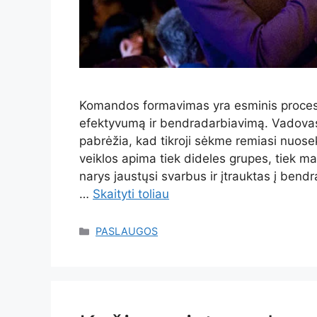
Komandos formavimas yra esminis procesas
efektyvumą ir bendradarbiavimą. Vadovas,
pabrėžia, kad tikroji sėkme remiasi nuosekl
veiklos apima tiek dideles grupes, tiek ma
narys jaustųsi svarbus ir įtrauktas į ben
…
Skaityti toliau
Kategorijos
PASLAUGOS