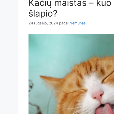
Kačių maistas – kuo 
šlapio?
24 rugsėjo, 2024
pagal
Nemunas