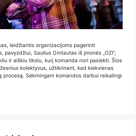
, leidžiantis organizacijoms pagerinti
 pavyzdžiui, Saulius Gintautas iš įmonės „OZI“,
iu ir aiškiu tikslu, kurį komanda nori pasiekti. Šios
žesnius kolektyvus, užtikrinant, kad kiekvienas
drą procesą. Sėkmingam komandos darbui reikalingi