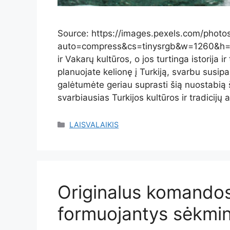
Source: https://images.pexels.com/phot
auto=compress&cs=tinysrgb&w=1260&h=750&
ir Vakarų kultūros, o jos turtinga istorija ir
planuojate kelionę į Turkiją, svarbu susip
galėtumėte geriau suprasti šią nuostabią š
svarbiausias Turkijos kultūros ir tradicijų
Kategorijos
LAISVALAIKIS
Originalus komandos
formuojantys sėkm