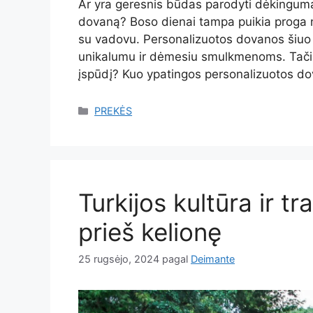
Ar yra geresnis būdas parodyti dėkingumą
dovaną? Boso dienai tampa puikia proga ne t
su vadovu. Personalizuotos dovanos šiuo 
unikalumu ir dėmesiu smulkmenoms. Tačiau 
įspūdį? Kuo ypatingos personalizuotos 
Kategorijos
PREKĖS
Turkijos kultūra ir tra
prieš kelionę
25 rugsėjo, 2024
pagal
Deimante