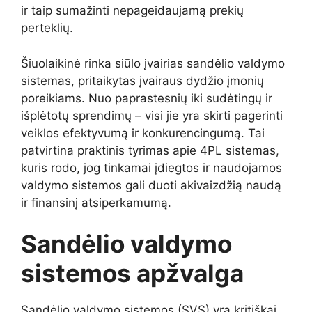
ir taip sumažinti nepageidaujamą prekių
perteklių.
Šiuolaikinė rinka siūlo įvairias sandėlio valdymo
sistemas, pritaikytas įvairaus dydžio įmonių
poreikiams. Nuo paprastesnių iki sudėtingų ir
išplėtotų sprendimų – visi jie yra skirti pagerinti
veiklos efektyvumą ir konkurencingumą. Tai
patvirtina praktinis tyrimas apie 4PL sistemas,
kuris rodo, jog tinkamai įdiegtos ir naudojamos
valdymo sistemos gali duoti akivaizdžią naudą
ir finansinį atsiperkamumą.
Sandėlio valdymo
sistemos apžvalga
Sandėlio valdymo sistemos (SVS) yra kritiškai