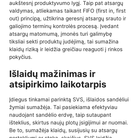
aukštesnį produktyvumo lygį. Taip pat atsargų
valdymas, atliekamas taikant FIFO (first in, first
out) principą, užtikrina geresnį atsargų srauto ir
galiojimo terminų kontrolės procesą. Įvedant
atsargų matomumą, įmonės turi galimybę
tiksliai sekti produktų judėjimą, tai sumažina
klaidų riziką ir leidžia greičiau reaguoti į rinkos
pokyčius.
Išlaidų mažinimas ir
atsipirkimo laikotarpis
Įdiegus tinkamai parinktą SVS, išlaidos sandėliui
žymiai sumažėja. Tai pasiekiama efektyviau
naudojant sandėlio erdvę, taip sutaupant
išteklius, skirtus naujų plotų įsigijimui ar nuomai.
Be to, sumažėja klaidų, susijusių su atsargų