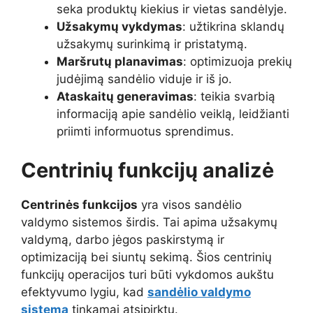
seka produktų kiekius ir vietas sandėlyje.
Užsakymų vykdymas
: užtikrina sklandų
užsakymų surinkimą ir pristatymą.
Maršrutų planavimas
: optimizuoja prekių
judėjimą sandėlio viduje ir iš jo.
Ataskaitų generavimas
: teikia svarbią
informaciją apie sandėlio veiklą, leidžianti
priimti informuotus sprendimus.
Centrinių funkcijų analizė
Centrinės funkcijos
yra visos sandėlio
valdymo sistemos širdis. Tai apima užsakymų
valdymą, darbo jėgos paskirstymą ir
optimizaciją bei siuntų sekimą. Šios centrinių
funkcijų operacijos turi būti vykdomos aukštu
efektyvumo lygiu, kad
sandėlio valdymo
sistema
tinkamai atsipirktų.