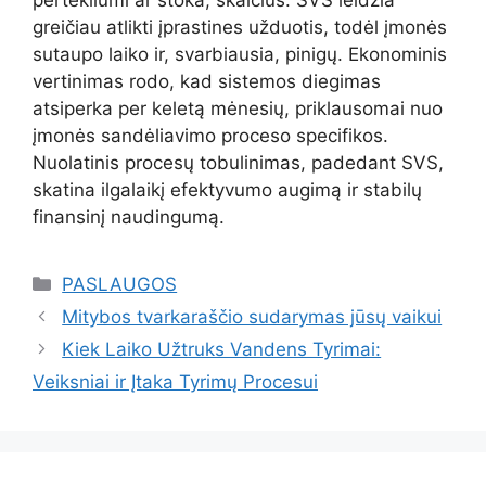
pertekliumi ar stoka, skaičius. SVS leidžia
greičiau atlikti įprastines užduotis, todėl įmonės
sutaupo laiko ir, svarbiausia, pinigų. Ekonominis
vertinimas rodo, kad sistemos diegimas
atsiperka per keletą mėnesių, priklausomai nuo
įmonės sandėliavimo proceso specifikos.
Nuolatinis procesų tobulinimas, padedant SVS,
skatina ilgalaikį efektyvumo augimą ir stabilų
finansinį naudingumą.
Kategorijos
PASLAUGOS
Mitybos tvarkaraščio sudarymas jūsų vaikui
Kiek Laiko Užtruks Vandens Tyrimai:
Veiksniai ir Įtaka Tyrimų Procesui