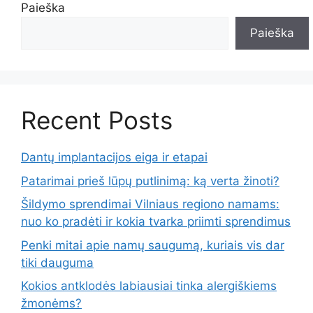
Paieška
Paieška
Recent Posts
Dantų implantacijos eiga ir etapai
Patarimai prieš lūpų putlinimą: ką verta žinoti?
Šildymo sprendimai Vilniaus regiono namams:
nuo ko pradėti ir kokia tvarka priimti sprendimus
Penki mitai apie namų saugumą, kuriais vis dar
tiki dauguma
Kokios antklodės labiausiai tinka alergiškiems
žmonėms?