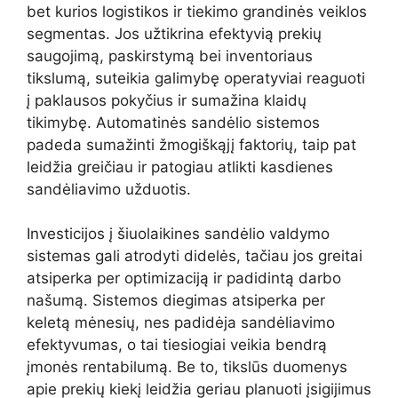
bet kurios logistikos ir tiekimo grandinės veiklos
segmentas. Jos užtikrina efektyvią prekių
saugojimą, paskirstymą bei inventoriaus
tikslumą, suteikia galimybę operatyviai reaguoti
į paklausos pokyčius ir sumažina klaidų
tikimybę. Automatinės sandėlio sistemos
padeda sumažinti žmogiškąjį faktorių, taip pat
leidžia greičiau ir patogiau atlikti kasdienes
sandėliavimo užduotis.
Investicijos į šiuolaikines sandėlio valdymo
sistemas gali atrodyti didelės, tačiau jos greitai
atsiperka per optimizaciją ir padidintą darbo
našumą. Sistemos diegimas atsiperka per
keletą mėnesių, nes padidėja sandėliavimo
efektyvumas, o tai tiesiogiai veikia bendrą
įmonės rentabilumą. Be to, tikslūs duomenys
apie prekių kiekį leidžia geriau planuoti įsigijimus