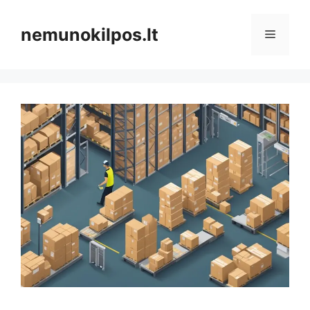
Pereiti
prie
nemunokilpos.lt
Meniu
turinio