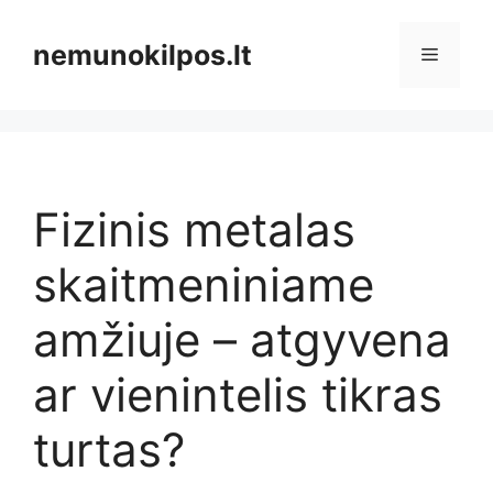
Pereiti
prie
nemunokilpos.lt
Meniu
turinio
Fizinis metalas
skaitmeniniame
amžiuje – atgyvena
ar vienintelis tikras
turtas?