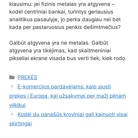
klausimu: jei fizinis metalas yra atgyvena –
kodėl centriniai bankai, turintys geriausius
analitikus pasaulyje, jo perka daugiau nei bet
kada per pastaruosius penkis dešimtmečius?
Galbūt atgyvena yra ne metalas. Galbūt
atgyvena yra tikėjimas, kad skaitmeniniai
pikseliai ekrane visada bus verti tiek, kiek rodo.
Kategorijos
PREKĖS
E-komercijos pardavėjams: kaip siųsti
prekes į Europą, kai užsakymai per maži pilnam
vilkikui
Kodėl du panašūs kroviniai gali kainuoti visai
skirtingai