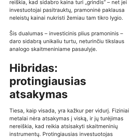
reiškia, kad sidabro kaina turi „grindis” – net jei
investuotojai pasitrauktų, pramoninė paklausa
neleistų kainai nukristi žemiau tam tikro lygio.
Šis dualumas – investicinis plius pramoninis –
daro sidabrą unikaliu turtu, neturinčiu tikslaus
analogo skaitmeniniame pasaulyje.
Hibridas:
protingiausias
atsakymas
Tiesa, kaip visada, yra kažkur per vidurį. Fiziniai
metalai nėra atsakymas į viską, ir jų turėjimas
nereiškia, kad reikia atsisakyti skaitmeninių
instrumentų. Protingiausias investuotojas