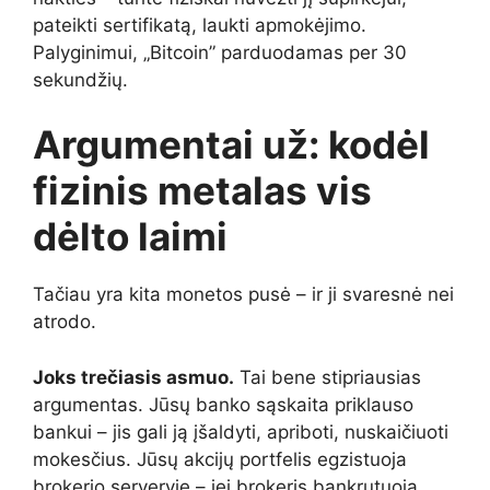
pateikti sertifikatą, laukti apmokėjimo.
Palyginimui, „Bitcoin” parduodamas per 30
sekundžių.
Argumentai už: kodėl
fizinis metalas vis
dėlto laimi
Tačiau yra kita monetos pusė – ir ji svaresnė nei
atrodo.
Joks trečiasis asmuo.
Tai bene stipriausias
argumentas. Jūsų banko sąskaita priklauso
bankui – jis gali ją įšaldyti, apriboti, nuskaičiuoti
mokesčius. Jūsų akcijų portfelis egzistuoja
brokerio serveryje – jei brokeris bankrutuoja,