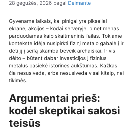
28 gegužės, 2026
pagal
Deimante
Gyvename laikais, kai pinigai yra pikseliai
ekrane, akcijos – kodai serveryje, o net menas
parduodamas kaip skaitmeninis failas. Tokiame
kontekste idėja nusipirkti fizinį metalo gabalėlį ir
dėti jį į seifą skamba beveik archaiškai. Ir vis
dėlto – būtent dabar investicijos į fizinius
metalus pasiekė istorines aukštumas. Kažkas
čia nesusiveda, arba nesusiveda visai kitaip, nei
tikimės.
Argumentai prieš:
kodėl skeptikai sakosi
teisūs