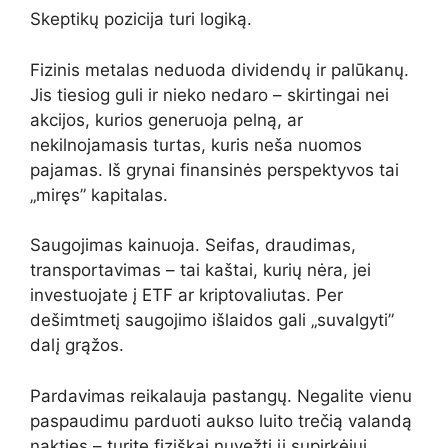
Skeptikų pozicija turi logiką.
Fizinis metalas neduoda dividendų ir palūkanų.
Jis tiesiog guli ir nieko nedaro – skirtingai nei
akcijos, kurios generuoja pelną, ar
nekilnojamasis turtas, kuris neša nuomos
pajamas. Iš grynai finansinės perspektyvos tai
„miręs” kapitalas.
Saugojimas kainuoja. Seifas, draudimas,
transportavimas – tai kaštai, kurių nėra, jei
investuojate į ETF ar kriptovaliutas. Per
dešimtmetį saugojimo išlaidos gali „suvalgyti”
dalį grąžos.
Pardavimas reikalauja pastangų. Negalite vienu
paspaudimu parduoti aukso luito trečią valandą
nakties – turite fiziškai nuvežti jį supirkėjui,