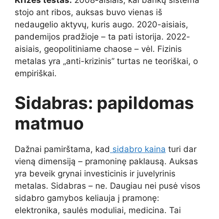
Krizės testas.
2008-aisiais, kai bankų sistema
stojo ant ribos, auksas buvo vienas iš
nedaugelio aktyvų, kuris augo. 2020-aisiais,
pandemijos pradžioje – ta pati istorija. 2022-
aisiais, geopolitiniame chaose – vėl. Fizinis
metalas yra „anti-krizinis” turtas ne teoriškai, o
empiriškai.
Sidabras: papildomas
matmuo
Dažnai pamirštama, kad
sidabro kaina
turi dar
vieną dimensiją – pramoninę paklausą. Auksas
yra beveik grynai investicinis ir juvelyrinis
metalas. Sidabras – ne. Daugiau nei pusė visos
sidabro gamybos keliauja į pramonę:
elektronika, saulės moduliai, medicina. Tai