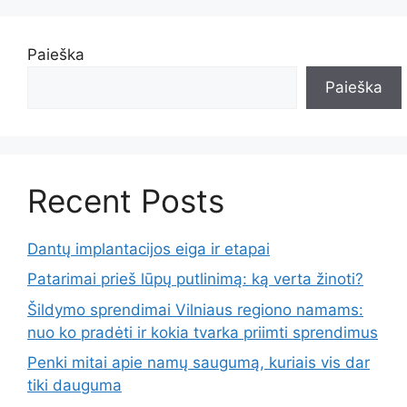
Paieška
Paieška
Recent Posts
Dantų implantacijos eiga ir etapai
Patarimai prieš lūpų putlinimą: ką verta žinoti?
Šildymo sprendimai Vilniaus regiono namams:
nuo ko pradėti ir kokia tvarka priimti sprendimus
Penki mitai apie namų saugumą, kuriais vis dar
tiki dauguma