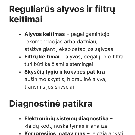
Reguliarūs alyvos ir filtrų
keitimai
Alyvos keitimas
– pagal gamintojo
rekomendacijas arba dažniau,
atsižvelgiant į eksploatacijos sąlygas
Filtrų keitimai
– alyvos, degalų, oro filtrai
turi būti keičiami sistemingai
Skysčių lygio ir kokybės patikra
–
aušinimo skystis, hidraulinė alyva,
transmisijos skysčiai
Diagnostinė patikra
Elektroninių sistemų diagnostika
–
klaidų kodų nuskaitymas ir analizė
Kompresijos matavimas
– leidžia anksti