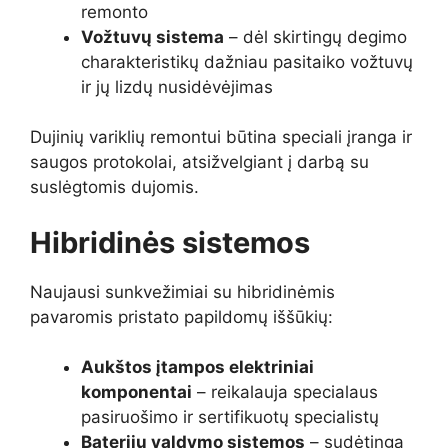
remonto
Vožtuvų sistema
– dėl skirtingų degimo
charakteristikų dažniau pasitaiko vožtuvų
ir jų lizdų nusidėvėjimas
Dujinių variklių remontui būtina speciali įranga ir
saugos protokolai, atsižvelgiant į darbą su
suslėgtomis dujomis.
Hibridinės sistemos
Naujausi sunkvežimiai su hibridinėmis
pavaromis pristato papildomų iššūkių:
Aukštos įtampos elektriniai
komponentai
– reikalauja specialaus
pasiruošimo ir sertifikuotų specialistų
Baterijų valdymo sistemos
– sudėtinga