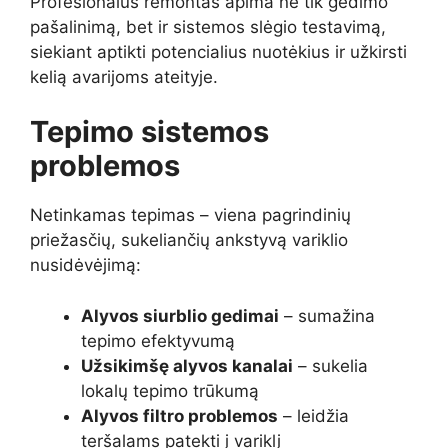
Profesionalus remontas apima ne tik gedimo
pašalinimą, bet ir sistemos slėgio testavimą,
siekiant aptikti potencialius nuotėkius ir užkirsti
kelią avarijoms ateityje.
Tepimo sistemos
problemos
Netinkamas tepimas – viena pagrindinių
priežasčių, sukeliančių ankstyvą variklio
nusidėvėjimą:
Alyvos siurblio gedimai
– sumažina
tepimo efektyvumą
Užsikimšę alyvos kanalai
– sukelia
lokalų tepimo trūkumą
Alyvos filtro problemos
– leidžia
teršalams patekti į variklį