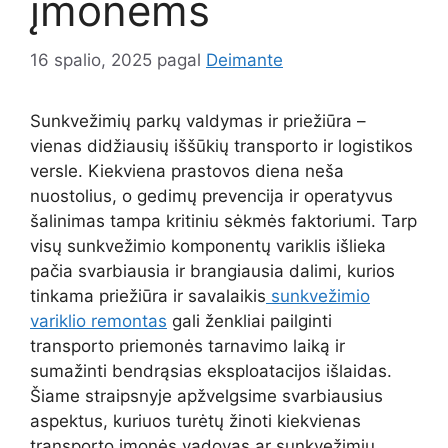
įmonėms
16 spalio, 2025
pagal
Deimante
Sunkvežimių parkų valdymas ir priežiūra –
vienas didžiausių iššūkių transporto ir logistikos
versle. Kiekviena prastovos diena neša
nuostolius, o gedimų prevencija ir operatyvus
šalinimas tampa kritiniu sėkmės faktoriumi. Tarp
visų sunkvežimio komponentų variklis išlieka
pačia svarbiausia ir brangiausia dalimi, kurios
tinkama priežiūra ir savalaikis
sunkvežimio
variklio remontas
gali ženkliai pailginti
transporto priemonės tarnavimo laiką ir
sumažinti bendrąsias eksploatacijos išlaidas.
Šiame straipsnyje apžvelgsime svarbiausius
aspektus, kuriuos turėtų žinoti kiekvienas
transporto įmonės vadovas ar sunkvežimių