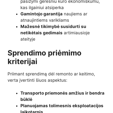
pasižymi geresniu kuro ekonomiškumu,
kas ilgainiui atsiperka
Gamintojo garantija
naujiems ar
atnaujintiems varikliams
Mažesnė tikimybė susidurti su
netikėtais gedimais
artimiausioje
ateityje
Sprendimo priėmimo
kriterijai
Priimant sprendimą dėl remonto ar keitimo,
verta įvertinti šiuos aspektus:
Transporto priemonės amžius ir bendra
būklė
Planuojamas tolimesnis eksploatacijos
laikotarpis