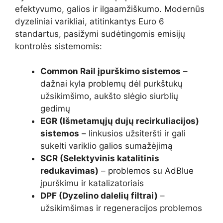
efektyvumo, galios ir ilgaamžiškumo. Modernūs
dyzeliniai varikliai, atitinkantys Euro 6
standartus, pasižymi sudėtingomis emisijų
kontrolės sistemomis:
Common Rail įpurškimo sistemos
–
dažnai kyla problemų dėl purkštukų
užsikimšimo, aukšto slėgio siurblių
gedimų
EGR (Išmetamųjų dujų recirkuliacijos)
sistemos
– linkusios užsiteršti ir gali
sukelti variklio galios sumažėjimą
SCR (Selektyvinis katalitinis
redukavimas)
– problemos su AdBlue
įpurškimu ir katalizatoriais
DPF (Dyzelino dalelių filtrai)
–
užsikimšimas ir regeneracijos problemos