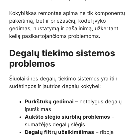
Kokybiškas remontas apima ne tik komponentų
pakeitimą, bet ir priežasčių, kodėl įvyko
gedimas, nustatymą ir pašalinimą, užkertant
kelią pasikartojančioms problemoms.
Degalų tiekimo sistemos
problemos
Šiuolaikinės degalų tiekimo sistemos yra itin
sudėtingos ir jautrios degalų kokybei:
Purkštukų gedimai
– netolygus degalų
įpurškimas
Aukšto slėgio siurblių problemos
–
sumažėjęs degalų slėgis
Degalų filtrų užsikimšimas
– riboja