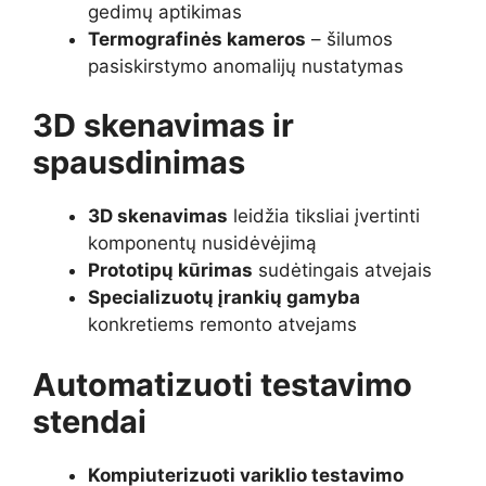
gedimų aptikimas
Termografinės kameros
– šilumos
pasiskirstymo anomalijų nustatymas
3D skenavimas ir
spausdinimas
3D skenavimas
leidžia tiksliai įvertinti
komponentų nusidėvėjimą
Prototipų kūrimas
sudėtingais atvejais
Specializuotų įrankių gamyba
konkretiems remonto atvejams
Automatizuoti testavimo
stendai
Kompiuterizuoti variklio testavimo