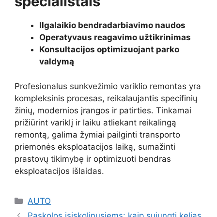
specialistais
Ilgalaikio bendradarbiavimo naudos
Operatyvaus reagavimo užtikrinimas
Konsultacijos optimizuojant parko
valdymą
Profesionalus sunkvežimio variklio remontas yra
kompleksinis procesas, reikalaujantis specifinių
žinių, modernios įrangos ir patirties. Tinkamai
prižiūrint variklį ir laiku atliekant reikalingą
remontą, galima žymiai pailginti transporto
priemonės eksploatacijos laiką, sumažinti
prastovų tikimybę ir optimizuoti bendras
eksploatacijos išlaidas.
Kategorijos
AUTO
Paskolos įsiskolinusiems: kaip sujungti kelias