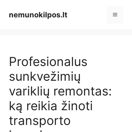
Pereiti
prie
nemunokilpos.lt
Meniu
turinio
Profesionalus
sunkvežimių
variklių remontas:
ką reikia žinoti
transporto