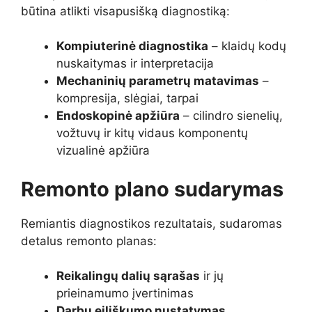
būtina atlikti visapusišką diagnostiką:
Kompiuterinė diagnostika
– klaidų kodų
nuskaitymas ir interpretacija
Mechaninių parametrų matavimas
–
kompresija, slėgiai, tarpai
Endoskopinė apžiūra
– cilindro sienelių,
vožtuvų ir kitų vidaus komponentų
vizualinė apžiūra
Remonto plano sudarymas
Remiantis diagnostikos rezultatais, sudaromas
detalus remonto planas:
Reikalingų dalių sąrašas
ir jų
prieinamumo įvertinimas
Darbų eiliškumo nustatymas