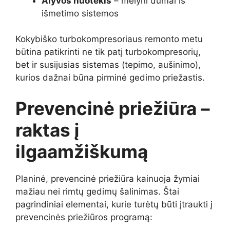
Alyvos nuotėkis
– mėlyni dūmai iš
išmetimo sistemos
Kokybiško turbokompresoriaus remonto metu
būtina patikrinti ne tik patį turbokompresorių,
bet ir susijusias sistemas (tepimo, aušinimo),
kurios dažnai būna pirminė gedimo priežastis.
Prevencinė priežiūra –
raktas į
ilgaamžiškumą
Planinė, prevencinė priežiūra kainuoja žymiai
mažiau nei rimtų gedimų šalinimas. Štai
pagrindiniai elementai, kurie turėtų būti įtraukti į
prevencinės priežiūros programą: