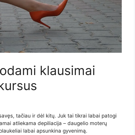
uodami klausimai
 kursus
vęs, tačiau ir dėl kitų. Juk tai tikrai labai patogi
kamai atliekama depiliacija – daugelio moterų
laukeliai labai apsunkina gyvenimą.