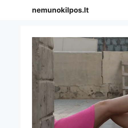
Pereiti
nemunokilpos.lt
prie
turinio