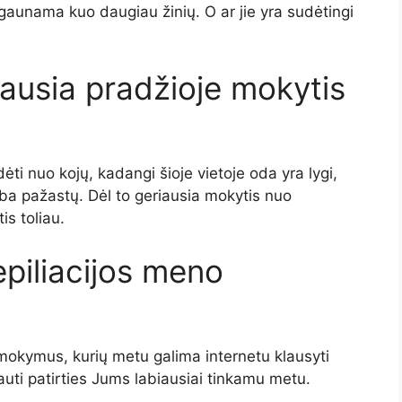
 gaunama kuo daugiau žinių. O ar jie yra sudėtingi
iausia pradžioje mokytis
ėti nuo kojų, kadangi šioje vietoje oda yra lygi,
arba pažastų. Dėl to geriausia mokytis nuo
is toliau.
piliacijos meno
 mokymus, kurių metu galima internetu klausyti
gauti patirties Jums labiausiai tinkamu metu.