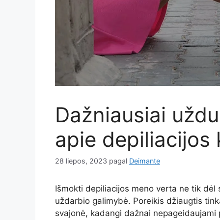
Dažniausiai užd
apie depiliacijos
28 liepos, 2023
pagal
Deimante
Išmokti depiliacijos meno verta ne tik dėl sa
uždarbio galimybė. Poreikis džiaugtis tin
svajonė, kadangi dažnai nepageidaujami p