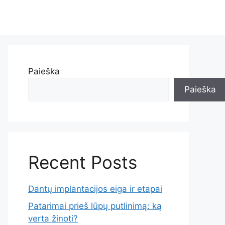
Paieška
Paieška
Recent Posts
Dantų implantacijos eiga ir etapai
Patarimai prieš lūpų putlinimą: ką
verta žinoti?