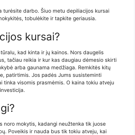
a turėsite darbo. Šiuo metu depiliacijos kursai
mokykitės, tobulėkite ir tapkite geriausia.
cijos kursai?
atūralu, kad kinta ir jų kainos. Nors daugelis
us, tačiau reikia ir kur kas daugiau dėmesio skirti
okybė arba gaunama medžiaga. Remkitės kitų
je, patirtimis. Jos padės Jums susisteminti
iai tinka visomis prasmėmis. O kaina tokiu atveju
nvesticija.
ngi?
s noro mokytis, kadangi neužtenka tik juose
ų. Poveikis ir nauda bus tik tokiu atveju, kai