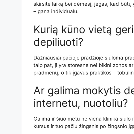
skirsite laiką bei dėmesį, jėgas, kad būtų
– gana individualu.
Kurią kūno vietą ger
depiliuoti?
Dažniausiai pačioje pradžioje siūloma prad
taip pat, ji yra storesnė nei bikini zonos 
pradmenų, o tik įgavus praktikos – tobulint
Ar galima mokytis de
internetu, nuotoliu?
Galima ir šiuo metu ne viena klinika siūlo
kursus ir tuo pačiu žingsnis po žingsnio į