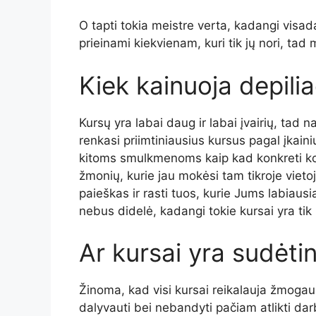
O tapti tokia meistre verta, kadangi visad
prieinami kiekvienam, kuri tik jų nori, tad 
Kiek kainuoja depilia
Kursų yra labai daug ir labai įvairių, tad n
renkasi priimtiniausius kursus pagal įkaini
kitoms smulkmenoms kaip kad konkreti k
žmonių, kurie jau mokėsi tam tikroje vieto
paieškas ir rasti tuos, kurie Jums labiaus
nebus didelė, kadangi tokie kursai yra tik i
Ar kursai yra sudėti
Žinoma, kad visi kursai reikalauja žmogau
dalyvauti bei nebandyti pačiam atlikti darb