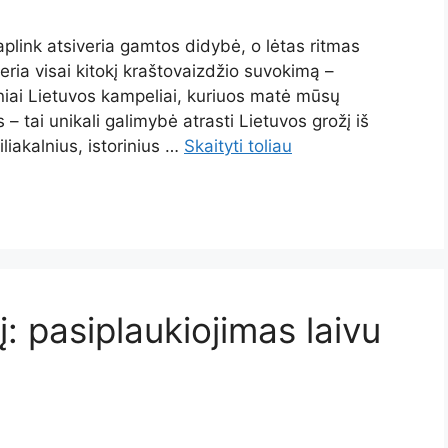
aplink atsiveria gamtos didybė, o lėtas ritmas
eria visai kitokį kraštovaizdžio suvokimą –
riniai Lietuvos kampeliai, kuriuos matė mūsų
– tai unikali galimybė atrasti Lietuvos grožį iš
liakalnius, istorinius …
Skaityti toliau
 pasiplaukiojimas laivu