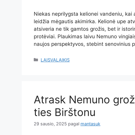
Niekas neprilygsta kelionei vandeniu, kai 
leidžia mėgautis akimirka. Kelionė upe atv
atsiveria ne tik gamtos grožis, bet ir isto
protėviai. Plaukimas laivu Nemuno vingiais 
naujos perspektyvos, stebint senovinius pi
Kategorijos
LAISVALAIKIS
Atrask Nemuno grožį:
ties Birštonu
29 sausio, 2025
pagal
mantasuk