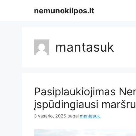
Pereiti
nemunokilpos.lt
prie
turinio
mantasuk
Pasiplaukiojimas Ne
įspūdingiausi maršru
3 vasario, 2025
pagal
mantasuk