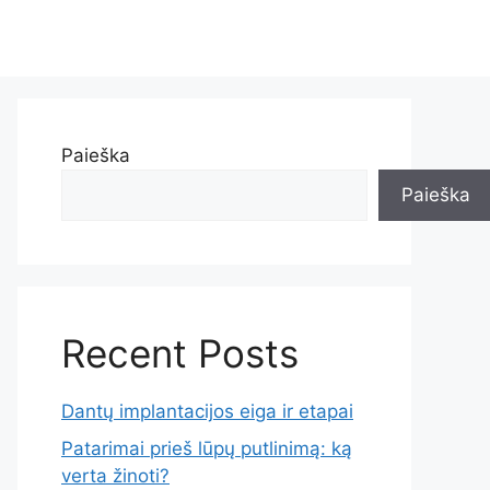
Paieška
Paieška
Recent Posts
Dantų implantacijos eiga ir etapai
Patarimai prieš lūpų putlinimą: ką
verta žinoti?