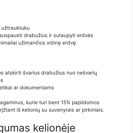
 užtrauktuku
suspausti drabužius ir sutaupyti erdvės
imaliai užimančios vidinę erdvę
s atskirti švarius drabužius nuo nešvarių
us
smetikai ar dokumentams
 lagaminus, kurie turi bent 15% papildomos
žtant iš kelionių su suvenyrais ar pirkiniais.
gumas kelionėje