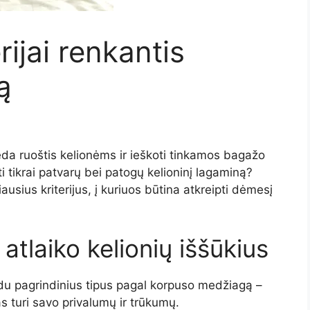
rijai renkantis
ą
da ruoštis kelionėms ir ieškoti tinkamos bagažo
ti tikrai patvarų bei patogų kelioninį lagaminą?
usius kriterijus, į kuriuos būtina atkreipti dėmesį
atlaiko kelionių iššūkius
 du pagrindinius tipus pagal korpuso medžiagą –
as turi savo privalumų ir trūkumų.