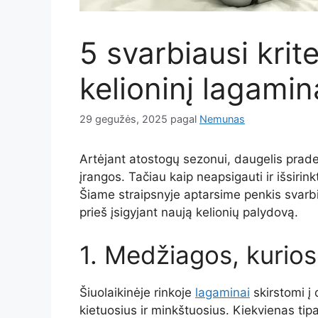
5 svarbiausi krite
kelioninį lagamin
29 gegužės, 2025
pagal
Nemunas
Artėjant atostogų sezonui, daugelis prade
įrangos. Tačiau kaip neapsigauti ir išsirink
Šiame straipsnyje aptarsime penkis svarbia
prieš įsigyjant naują kelionių palydovą.
1. Medžiagos, kurios 
Šiuolaikinėje rinkoje
lagaminai
skirstomi į
kietuosius ir minkštuosius. Kiekvienas tip