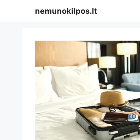
Pereiti
nemunokilpos.lt
prie
turinio