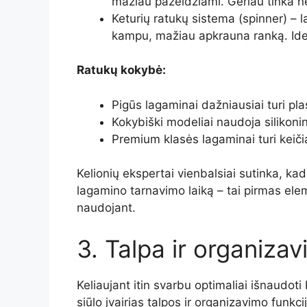
mažiau pažeidžiami. Geriau tinka ne
Keturių ratukų sistema (spinner) – 
kampu, mažiau apkrauna ranką. Idea
Ratukų kokybė:
Pigūs lagaminai dažniausiai turi plas
Kokybiški modeliai naudoja silikoni
Premium klasės lagaminai turi keič
Kelionių ekspertai vienbalsiai sutinka, k
lagamino tarnavimo laiką – tai pirmas ele
naudojant.
3. Talpa ir organiza
Keliaujant itin svarbu optimaliai išnaudoti
siūlo įvairias talpos ir organizavimo funkci