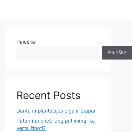
Paieška
Paieška
Recent Posts
Dantų implantacijos eiga ir etapai
Patarimai prieš lūpų putlinimą: ką
verta žinoti?