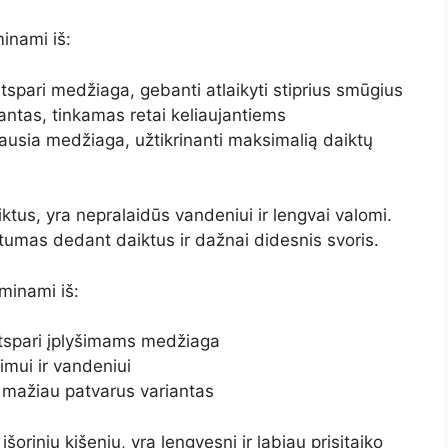
inami iš:
atspari medžiaga, gebanti atlaikyti stiprius smūgius
antas, tinkamas retai keliaujantiems
iausia medžiaga, užtikrinanti maksimalią daiktų
iktus, yra nepralaidūs vandeniui ir lengvai valomi.
tumas dedant daiktus ir dažnai didesnis svoris.
minami iš:
r atspari įplyšimams medžiaga
imui ir vandeniui
t mažiau patvarus variantas
šorinių kišenių, yra lengvesni ir labiau prisitaiko