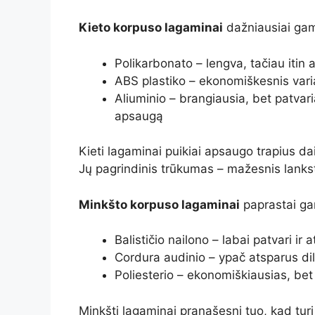
Kieto korpuso lagaminai
dažniausiai gam
Polikarbonato – lengva, tačiau itin 
ABS plastiko – ekonomiškesnis vari
Aliuminio – brangiausia, bet patvar
apsaugą
Kieti lagaminai puikiai apsaugo trapius da
Jų pagrindinis trūkumas – mažesnis lanks
Minkšto korpuso lagaminai
paprastai ga
Balističio nailono – labai patvari i
Cordura audinio – ypač atsparus dil
Poliesterio – ekonomiškiausias, be
Minkšti lagaminai pranašesni tuo, kad turi i