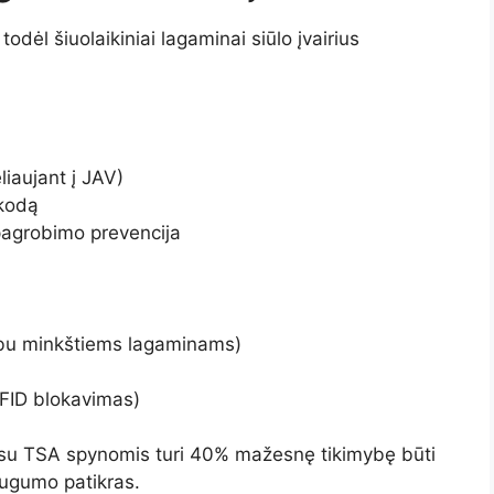
dėl šiuolaikiniai lagaminai siūlo įvairius
liaujant į JAV)
 kodą
agrobimo prevencija
bu minkštiems lagaminams)
FID blokavimas)
i su TSA spynomis turi 40% mažesnę tikimybę būti
augumo patikras.