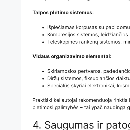
Talpos plėtimo sistemos:
Išplečiamas korpusas su papildomu
Kompresijos sistemos, leidžiančios 
Teleskopinės rankenų sistemos, min
Vidaus organizavimo elementai:
Skiriamosios pertvaros, padedančio
Diržų sistemos, fiksuojančios daikt
Specialūs skyriai elektronikai, ko
Praktiški keliautojai rekomenduoja rinktis
plėtimosi galimybės – tai ypač naudinga grį
4. Saugumas ir pato