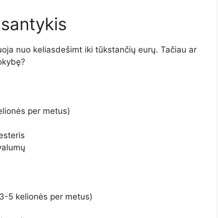
 santykis
uoja nuo keliasdešimt iki tūkstančių eurų. Tačiau ar
kokybę?
elionės per metus)
esteris
ivalumų
(3-5 kelionės per metus)