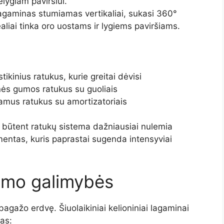
lygiam paviršiui.
lagaminas stumiamas vertikaliai, sukasi 360°
liai tinka oro uostams ir lygiems paviršiams.
tikinius ratukus, kurie greitai dėvisi
nės gumos ratukus su guoliais
iamus ratukus su amortizatoriais
ad būtent ratukų sistema dažniausiai nulemia
mentas, kuris paprastai sugenda intensyviai
vimo galimybės
 bagažo erdvę. Šiuolaikiniai kelioniniai lagaminai
jas: