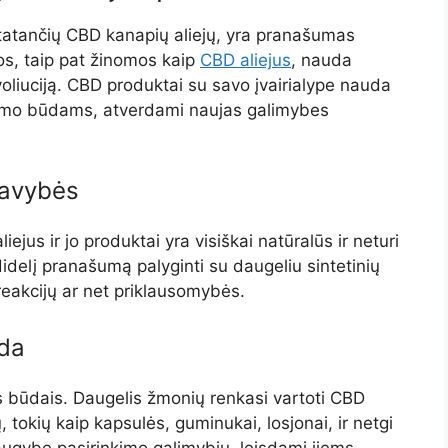
statančių CBD kanapių aliejų, yra pranašumas
os, taip pat žinomos kaip
CBD aliejus
, nauda
evoliuciją. CBD produktai su savo įvairialype nauda
ydymo būdams, atverdami naujas galimybes
savybės
ejus ir jo produktai yra visiškai natūralūs ir neturi
 didelį pranašumą palyginti su daugeliu sintetinių
reakcijų ar net priklausomybės.
uda
is būdais. Daugelis žmonių renkasi vartoti CBD
ių, tokių kaip kapsulės, guminukai, losjonai, ir netgi
augybę pasirinkimo galimybių, leisdami jiems