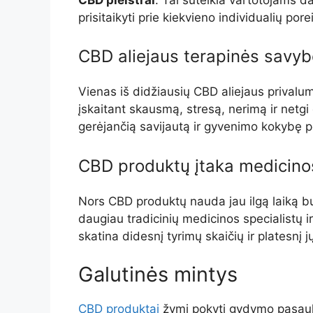
prisitaikyti prie kiekvieno individualių porei
CBD aliejaus terapinės savy
Vienas iš didžiausių CBD aliejaus privalu
įskaitant skausmą, stresą, nerimą ir netg
gerėjančią savijautą ir gyvenimo kokybę 
CBD produktų įtaka medicinos
Nors CBD produktų nauda jau ilgą laiką bu
daugiau tradicinių medicinos specialistų ir
skatina didesnį tyrimų skaičių ir platesnį j
Galutinės mintys
CBD produktai
žymi pokytį gydymo pasauly