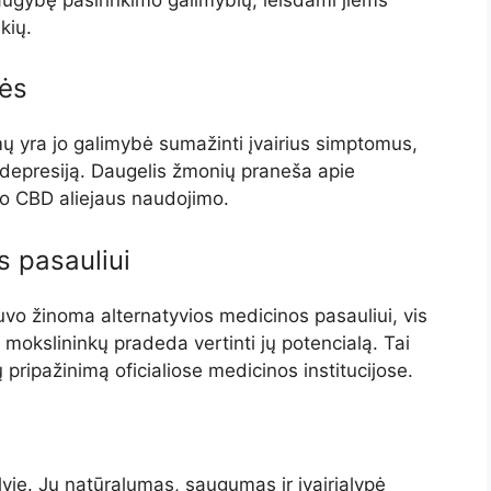
kių.
bės
mų yra jo galimybė sumažinti įvairius simptomus,
i depresiją. Daugelis žmonių praneša apie
po CBD aliejaus naudojimo.
 pasauliui
vo žinoma alternatyvios medicinos pasauliui, vis
 mokslininkų pradeda vertinti jų potencialą. Tai
ų pripažinimą oficialiose medicinos institucijose.
je. Jų natūralumas, saugumas ir įvairialypė