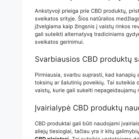
Ankstyvoji prieiga prie CBD produktų, pri
sveikatos srityje. Šios natūralios medžiag
įžvelgiama kaip žingsnis į vaistų rinkos r
gali suteikti alternatyvą tradiciniams g
sveikatos gerinimui.
Svarbiausios CBD produktų 
Pirmiausia, svarbu suprasti, kad kanapių ali
toksinų ar šalutinių poveikių. Tai suteikia
vaistų, kurie gali sukelti nepageidaujamų 
Įvairialypė CBD produktų na
CBD produktai gali būti naudojami įvairia
aliejų tiesiogiai, tačiau yra ir kitų galimyb
CBD pleistrai
. Tai suteikia vartotojams d