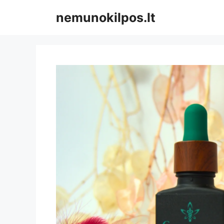
Pereiti
nemunokilpos.lt
prie
turinio