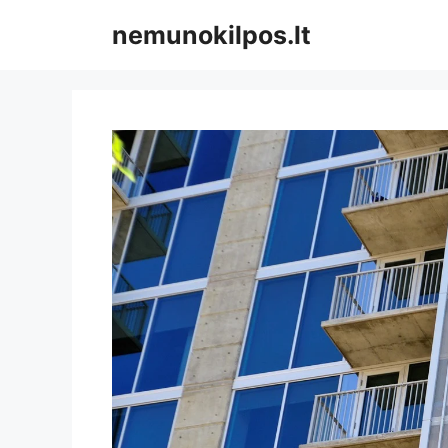
Pereiti
nemunokilpos.lt
prie
turinio