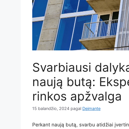
Svarbiausi dalyka
naują butą: Ekspe
rinkos apžvalga
15 balandžio, 2024
pagal
Deimante
Perkant naują butą, svarbu atidžiai įvertint