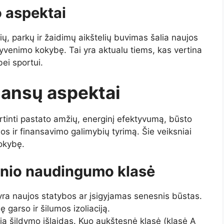
o aspektai
vių, parkų ir žaidimų aikštelių buvimas šalia naujos
yvenimo kokybę. Tai yra aktualu tiems, kas vertina
bei sportui.
nansų aspektai
rtinti pastato amžių, energinį efektyvumą, būsto
nos ir finansavimo galimybių tyrimą. Šie veiksniai
kokybę.
ginio naudingumo klasė
ra naujos statybos ar įsigyjamas senesnis būstas.
 garso ir šilumos izoliaciją.
a šildymo išlaidas. Kuo aukštesnė klasė (klasė A