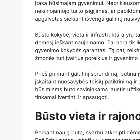
įtaką būsimajam gyvenimui. Nepriklausomai
nekilnojamojo turto įsigijimas, ar papildoma
apgalvotas siekiant išvengti galimų nusiv
Būsto kokybė, vieta ir infrastruktūra yra ta
dėmesį ieškant naujo namo. Tai nėra tik ilg
gyvenimo kokybės garantas. Tą patį reikėtų
žmonės turi įvairius poreikius ir gyvenimo s
Prieš priimant galutinį sprendimą, būtina įv
įskaitant nuosavybės teisių patikrinimą ir
būsimiems buto savininkams jaustis užtikri
tinkamai įvertinti ir apsaugoti.
Būsto vieta ir rajon
Perkant naują butą, svarbu atkreipti dėmes