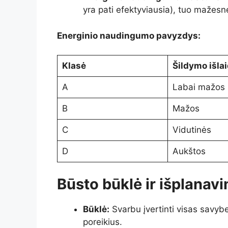
yra pati efektyviausia), tuo mažesn
Energinio naudingumo pavyzdys:
Klasė
Šildymo išla
A
Labai mažos
B
Mažos
C
Vidutinės
D
Aukštos
Būsto būklė ir išplanav
Būklė:
Svarbu įvertinti visas savy
poreikius.