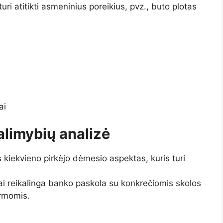
ri atitikti asmeninius poreikius, pvz., buto plotas
ai
alimybių analizė
 kiekvieno pirkėjo dėmesio aspektas, kuris turi
ai reikalinga banko paskola su konkrečiomis skolos
ormomis.