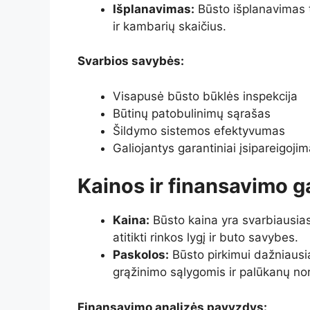
Išplanavimas:
Būsto išplanavimas tu
ir kambarių skaičius.
Svarbios savybės:
Visapusė būsto būklės inspekcija
Būtinų patobulinimų sąrašas
Šildymo sistemos efektyvumas
Galiojantys garantiniai įsipareigojim
Kainos ir finansavimo g
Kaina:
Būsto kaina yra svarbiausias
atitikti rinkos lygį ir buto savybes.
Paskolos:
Būsto pirkimui dažniausi
grąžinimo sąlygomis ir palūkanų n
Finansavimo analizės pavyzdys: