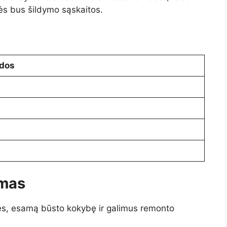
ės bus šildymo sąskaitos.
idos
imas
bes, esamą būsto kokybę ir galimus remonto