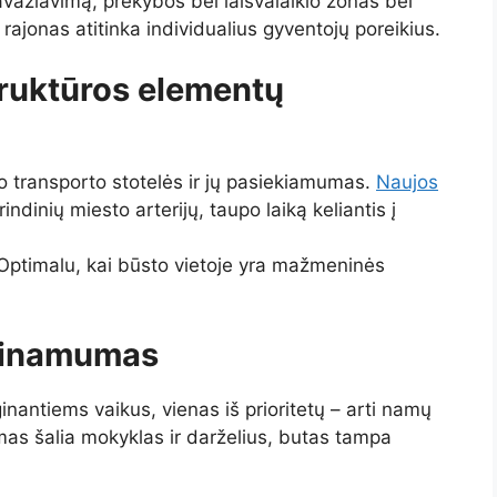
ravažiavimą, prekybos bei laisvalaikio zonas bei
 rajonas atitinka individualius gyventojų poreikius.
truktūros elementų
io transporto stotelės ir jų pasiekiamumas.
Naujos
rindinių miesto arterijų, taupo laiką keliantis į
 Optimalu, kai būsto vietoje yra mažmeninės
ieinamumas
inantiems vaikus, vienas iš prioritetų – arti namų
mas šalia mokyklas ir darželius, butas tampa