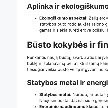
Aplinka ir ekologiškum
Ekologiškumo aspektai
: Žalių erd
statybos buto rodo aukštą rajono g
gamtą ir siekia turėti erdvę poilsiui 
Būsto kokybės ir fi
Renkantis naują būstą, svarbu atidžiai įve
būklę ir išplanavimą bei atlikti išsamų kai
tiesiogiai veikia būsto vertę ir gyvenimo 
Statybos metai ir ener
Statybos metai:
Nurodo, ar butas y
Naujesni būstai dažnai siūlo geresnę
Energinio naudingumo klasė:
Lemi