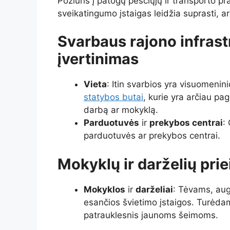
Požiūris į patogų pėsčiųjų ir transporto p
sveikatingumo įstaigas leidžia suprasti, ar
Svarbaus rajono infras
įvertinimas
Vieta
: Itin svarbios yra visuomenin
statybos butai
, kurie yra arčiau pag
darbą ar mokyklą.
Parduotuvės
ir
prekybos centrai
:
parduotuvės ar prekybos centrai.
Mokyklų ir darželių pr
Mokyklos
ir
darželiai
: Tėvams, aug
esančios švietimo įstaigos. Turėda
patrauklesnis jaunoms šeimoms.