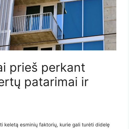
i prieš perkant
rtų patarimai ir
i keletą esminių faktorių, kurie gali turėti didelę