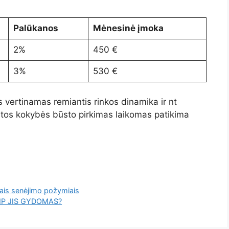
Palūkanos
Mėnesinė įmoka
2%
450 €
3%
530 €
as vertinamas remiantis rinkos dinamika ir nt
tos kokybės būsto pirkimas laikomas patikima
siais senėjimo požymiais
IP JIS GYDOMAS?