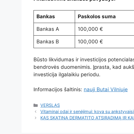
Bankas
Paskolos suma
Bankas A
100,000 €
Bankas B
100,000 €
Būsto likvidumas ir investicijos potencial
bendrovės duomenimis. Įprasta, kad aukš
investicija ilgalaikiu periodu.
Informacijos šaltinis:
nauji Butai Vilniuje
Kategorijos
VERSLAS
Vitaminai odai ir senėjimui: kova su ankstyvai
KAS SKATINA DERMATITO ATSIRADIMĄ IR KA