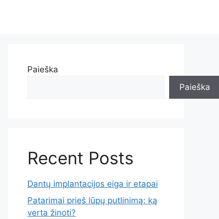
Paieška
Paieška
Recent Posts
Dantų implantacijos eiga ir etapai
Patarimai prieš lūpų putlinimą: ką
verta žinoti?