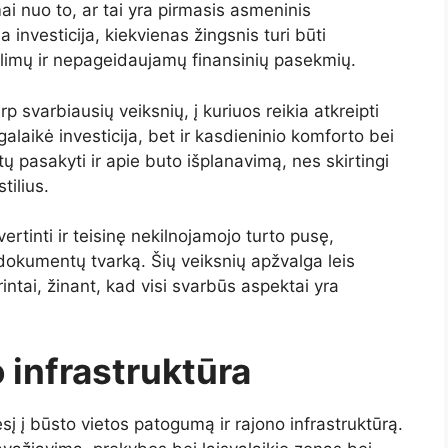
 nuo to, ar tai yra pirmasis asmeninis
 investicija, kiekvienas žingsnis turi būti
ylimų ir nepageidaujamų finansinių pasekmių.
rp svarbiausių veiksnių, į kuriuos reikia atkreipti
alaikė investicija, bet ir kasdieninio komforto bei
 pasakyti ir apie buto išplanavimą, nes skirtingi
tilius.
ertinti ir teisinę nekilnojamojo turto pusę,
 dokumentų tvarką. Šių veiksnių apžvalga leis
ntai, žinant, kad visi svarbūs aspektai yra
o infrastruktūra
į į būsto vietos patogumą ir rajono infrastruktūrą.