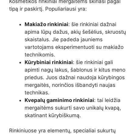
Kosmetikos rinkiniai mergaitėms skiriasi pagal
tipą ir paskirtį. Populiariausi yra:
Makiažo rinkiniai
: šie rinkiniai dažnai
apima lūpų dažus, akių šešėlius, skruostų
skaistalus. Jie padeda jauniems
vartotojams eksperimentuoti su makiažo
technikomis.
Kūrybiniai rinkiniai
: šie rinkiniai gali
apimti nagų lakus, šablonus ir kitus meno
priedus. Juos dažnai naudoja kūrybingos
mergaitės, norinčios išbandyti naujas
technikas.
Kvepalų gaminimo rinkiniai
: tai leidžia
mergaitėms sukurti savo unikalų kvapą,
skatinant kūrybiškumą.
Rinkiniuose yra elementų, specialiai sukurtų