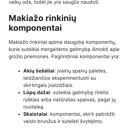
vaikų oda, todėl jie yra saugūs naudoti.
Makiažo rinkinių
komponentai
Makiažo rinkiniai apima daugybę komponentų,
kurie suteikia mergaitėms galimybę išmokti apie
grožio priemones. Pagrindiniai komponentai yra:
Akių šešėliai
: įvairių spalvų paletės,
leidžiančios eksperimentuoti su
skirtingais įvaizdžiais.
Lūpų dažai
: suteikia galimybę rinktis
ryškias arba natūralias spalvas, pagal jų
nuotaiką.
Skaistalai
: komponentai, skirti pabrėžti
veido bruožus ir suteikti švytėjimo.