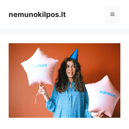
Pereiti
prie
nemunokilpos.lt
Meniu
turinio