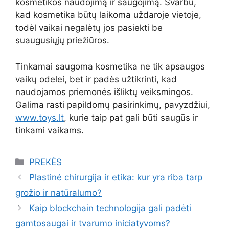
kosmetikos naudojimą ir saugojimą. Svarbu,
kad kosmetika būtų laikoma uždaroje vietoje,
todėl vaikai negalėtų jos pasiekti be
suaugusiųjų priežiūros.
Tinkamai saugoma kosmetika ne tik apsaugos
vaikų odelei, bet ir padės užtikrinti, kad
naudojamos priemonės išliktų veiksmingos.
Galima rasti papildomų pasirinkimų, pavyzdžiui,
www.toys.lt
, kurie taip pat gali būti saugūs ir
tinkami vaikams.
Kategorijos
PREKĖS
Plastinė chirurgija ir etika: kur yra riba tarp
grožio ir natūralumo?
Kaip blockchain technologija gali padėti
gamtosaugai ir tvarumo iniciatyvoms?