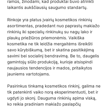
ramūs, žinodami, kad produktai buvo atrinkti
laikantis aukščiausių saugumo standartų.
Rinkoje yra platus įvairių kosmetikos rinkinių
asortimentas, pradedant nuo paprastų makiažo
rinkinių iki specialių rinkinukų su nagų lako ir
plaukų priežiūros priemonėmis. Vaikiška
kosmetika ne tik leidžia mergaitėms išreikšti
savo kūrybiškumą, bet ir skatina pasitikėjimą
savimi bei socialinį bendravimą. Be to, daugelis
gamintojų siūlo produkciją, kurioje atsispindi
naujausios tendencijos ir mados, pritaikytos
jauniems vartotojams.
Pasirinkus tinkamą kosmetikos rinkinį, galima ne
tik patenkinti vaiko norą eksperimentuoti, bet ir
ugdyti jo skonį. Dauguma rinkinių apima viską,
ko reikia pradiniam makiažo paslapčių