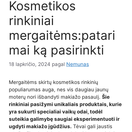
Kosmetikos
rinkiniai
mergaitėms:patari
mai ką pasirinkti
18 lapkričio, 2024
pagal
Nemunas
Mergaitėms skirtų kosmetikos rinkinių
populiarumas auga, nes vis daugiau jaunų
moterų nori išbandyti makiažo pasaulį.
Šie
rinkiniai pasižymi unikaliais produktais, kurie
yra sukurti specialiai vaikų odai, todėl
suteikia galimybę saugiai eksperimentuoti ir
ugdyti makiažo įgūdžius.
Tėvai gali jaustis