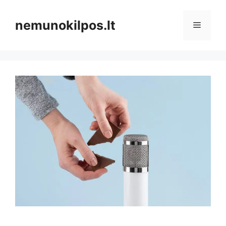
Pereiti
prie
nemunokilpos.lt
Meniu
turinio