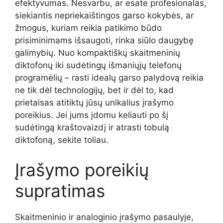
efektyvumas. Nesvarbu, ar esate profesionalas,
siekiantis nepriekaištingos garso kokybės, ar
žmogus, kuriam reikia patikimo būdo
prisiminimams išsaugoti, rinka siūlo daugybę
galimybių. Nuo kompaktiškų skaitmeninių
diktofonų iki sudėtingų išmaniųjų telefonų
programėlių – rasti idealų garso palydovą reikia
ne tik dėl technologijų, bet ir dėl to, kad
prietaisas atitiktų jūsų unikalius įrašymo
poreikius. Jei jums įdomu keliauti po šį
sudėtingą kraštovaizdį ir atrasti tobulą
diktofoną, sekite toliau.
Įrašymo poreikių
supratimas
Skaitmeninio ir analoginio įrašymo pasaulyje,