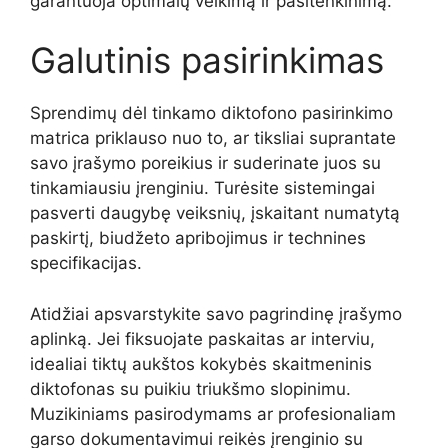
garantuoja optimalų veikimą ir pasitenkinimą.
Galutinis pasirinkimas
Sprendimų dėl tinkamo diktofono pasirinkimo
matrica priklauso nuo to, ar tiksliai suprantate
savo įrašymo poreikius ir suderinate juos su
tinkamiausiu įrenginiu. Turėsite sistemingai
pasverti daugybę veiksnių, įskaitant numatytą
paskirtį, biudžeto apribojimus ir technines
specifikacijas.
Atidžiai apsvarstykite savo pagrindinę įrašymo
aplinką. Jei fiksuojate paskaitas ar interviu,
idealiai tiktų aukštos kokybės skaitmeninis
diktofonas su puikiu triukšmo slopinimu.
Muzikiniams pasirodymams ar profesionaliam
garso dokumentavimui reikės įrenginio su