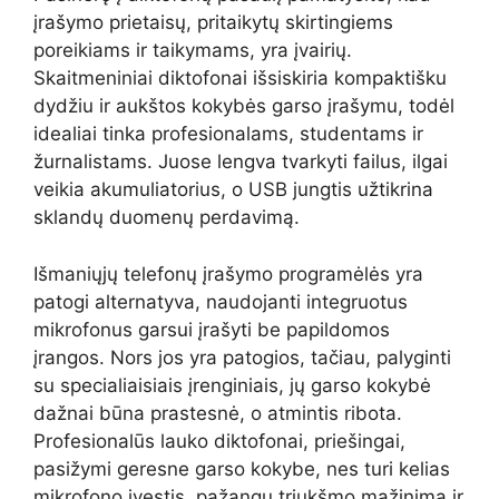
įrašymo prietaisų, pritaikytų skirtingiems
poreikiams ir taikymams, yra įvairių.
Skaitmeniniai diktofonai išsiskiria kompaktišku
dydžiu ir aukštos kokybės garso įrašymu, todėl
idealiai tinka profesionalams, studentams ir
žurnalistams. Juose lengva tvarkyti failus, ilgai
veikia akumuliatorius, o USB jungtis užtikrina
sklandų duomenų perdavimą.
Išmaniųjų telefonų įrašymo programėlės yra
patogi alternatyva, naudojanti integruotus
mikrofonus garsui įrašyti be papildomos
įrangos. Nors jos yra patogios, tačiau, palyginti
su specialiaisiais įrenginiais, jų garso kokybė
dažnai būna prastesnė, o atmintis ribota.
Profesionalūs lauko diktofonai, priešingai,
pasižymi geresne garso kokybe, nes turi kelias
mikrofono įvestis, pažangų triukšmo mažinimą ir