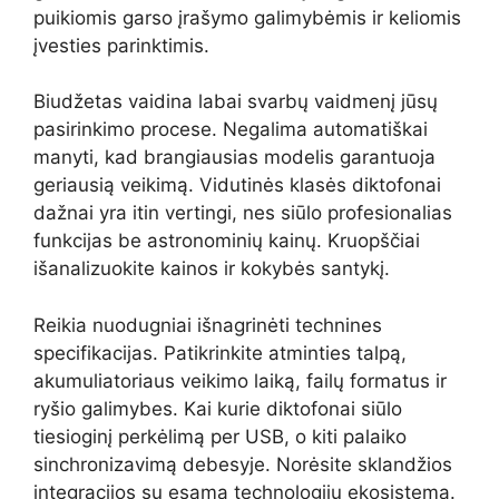
puikiomis garso įrašymo galimybėmis ir keliomis
įvesties parinktimis.
Biudžetas vaidina labai svarbų vaidmenį jūsų
pasirinkimo procese. Negalima automatiškai
manyti, kad brangiausias modelis garantuoja
geriausią veikimą. Vidutinės klasės diktofonai
dažnai yra itin vertingi, nes siūlo profesionalias
funkcijas be astronominių kainų. Kruopščiai
išanalizuokite kainos ir kokybės santykį.
Reikia nuodugniai išnagrinėti technines
specifikacijas. Patikrinkite atminties talpą,
akumuliatoriaus veikimo laiką, failų formatus ir
ryšio galimybes. Kai kurie diktofonai siūlo
tiesioginį perkėlimą per USB, o kiti palaiko
sinchronizavimą debesyje. Norėsite sklandžios
integracijos su esama technologijų ekosistema.