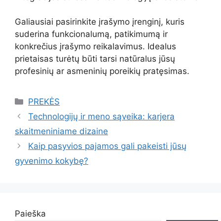
Galiausiai pasirinkite įrašymo įrenginį, kuris
suderina funkcionalumą, patikimumą ir
konkrečius įrašymo reikalavimus. Idealus
prietaisas turėtų būti tarsi natūralus jūsų
profesinių ar asmeninių poreikių pratęsimas.
Kategorijos
PREKĖS
Technologijų ir meno sąveika: karjera
skaitmeniniame dizaine
Kaip pasyvios pajamos gali pakeisti jūsų
gyvenimo kokybę?
Paieška