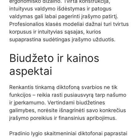
ergonomiško dizaino. Tvirta konstrukcija,
intuityvus valdymo išdėstymas ir patogus
valdymas gali labai pagerinti įrašymo patirtį.
Profesionalios klasės modeliai dažnai turi tvirtus
korpusus ir intuityvias sąsajas, kurios
supaprastina sudėtingas įrašymo užduotis.
Biudžeto ir kainos
aspektai
Renkantis tinkamą diktofoną svarbios ne tik
funkcijos – reikia rasti pusiausvyrą tarp našumo
ir įperkamumo. Vertindami biudžetines
galimybes, norėsite išnagrinėti savo konkrečius
įrašymo poreikius ir finansinius apribojimus.
Pradinio lygio skaitmeniniai diktofonai paprastai