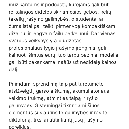
muzikantams ir podcast’ų kūrėjams gali būti
reikalingos didelės skiriamosios gebos, kelių
takelių įrašymo galimybės, o studentai ar
žurnalistai gali teikti pirmenybę kompaktiškam
dizainui ir lengvam failų perkėlimui. Dar vienas
svarbus veiksnys yra biudžetas –
profesionalaus lygio įrašymo įrenginiai gali
kainuoti šimtus eurų, tuo tarpu baziniai modeliai
gali būti pakankamai našūs už nedidelę kainos
dalį.
Priimdami sprendimą taip pat turėtumėte
atsižvelgti į garso aiškumą, akumuliatoriaus
veikimo trukmę, atminties talpą ir ryšio
galimybes. Sistemingai tikrindami šiuos
elementus susiaurinsite galimybes ir rasite
diktofoną, tiksliai atitinkantį jūsų įrašymo
poreikius.