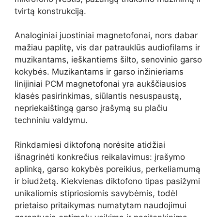
tvirtą konstrukciją.
Analoginiai juostiniai magnetofonai, nors dabar
mažiau paplitę, vis dar patrauklūs audiofilams ir
muzikantams, ieškantiems šilto, senovinio garso
kokybės. Muzikantams ir garso inžinieriams
linijiniai PCM magnetofonai yra aukščiausios
klasės pasirinkimas, siūlantis nesuspaustą,
nepriekaištingą garso įrašymą su plačiu
techniniu valdymu.
Rinkdamiesi diktofoną norėsite atidžiai
išnagrinėti konkrečius reikalavimus: įrašymo
aplinką, garso kokybės poreikius, perkeliamumą
ir biudžetą. Kiekvienas diktofono tipas pasižymi
unikaliomis stipriosiomis savybėmis, todėl
prietaiso pritaikymas numatytam naudojimui