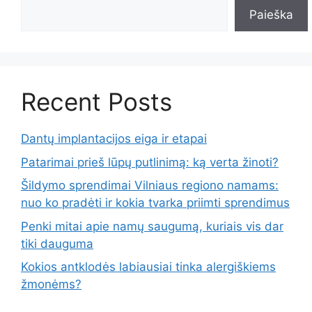
Paieška
Recent Posts
Dantų implantacijos eiga ir etapai
Patarimai prieš lūpų putlinimą: ką verta žinoti?
Šildymo sprendimai Vilniaus regiono namams:
nuo ko pradėti ir kokia tvarka priimti sprendimus
Penki mitai apie namų saugumą, kuriais vis dar
tiki dauguma
Kokios antklodės labiausiai tinka alergiškiems
žmonėms?