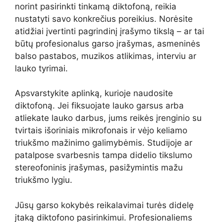
norint pasirinkti tinkamą diktofoną, reikia
nustatyti savo konkrečius poreikius. Norėsite
atidžiai įvertinti pagrindinį įrašymo tikslą – ar tai
būtų profesionalus garso įrašymas, asmeninės
balso pastabos, muzikos atlikimas, interviu ar
lauko tyrimai.
Apsvarstykite aplinką, kurioje naudosite
diktofoną. Jei fiksuojate lauko garsus arba
atliekate lauko darbus, jums reikės įrenginio su
tvirtais išoriniais mikrofonais ir vėjo keliamo
triukšmo mažinimo galimybėmis. Studijoje ar
patalpose svarbesnis tampa didelio tikslumo
stereofoninis įrašymas, pasižymintis mažu
triukšmo lygiu.
Jūsų garso kokybės reikalavimai turės didelę
įtaką diktofono pasirinkimui. Profesionaliems