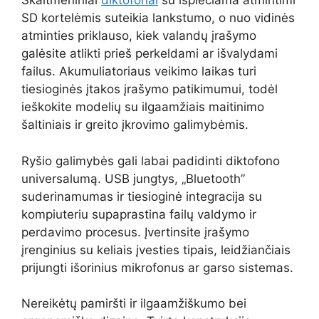
Skaitmeniniai
diktofonai
su išplečiama atmintimi
SD kortelėmis suteikia lankstumo, o nuo vidinės
atminties priklauso, kiek valandų įrašymo
galėsite atlikti prieš perkeldami ar išvalydami
failus. Akumuliatoriaus veikimo laikas turi
tiesioginės įtakos įrašymo patikimumui, todėl
ieškokite modelių su ilgaamžiais maitinimo
šaltiniais ir greito įkrovimo galimybėmis.
Ryšio galimybės gali labai padidinti diktofono
universalumą. USB jungtys, „Bluetooth”
suderinamumas ir tiesioginė integracija su
kompiuteriu supaprastina failų valdymo ir
perdavimo procesus. Įvertinsite įrašymo
įrenginius su keliais įvesties tipais, leidžiančiais
prijungti išorinius mikrofonus ar garso sistemas.
Nereikėtų pamiršti ir ilgaamžiškumo bei