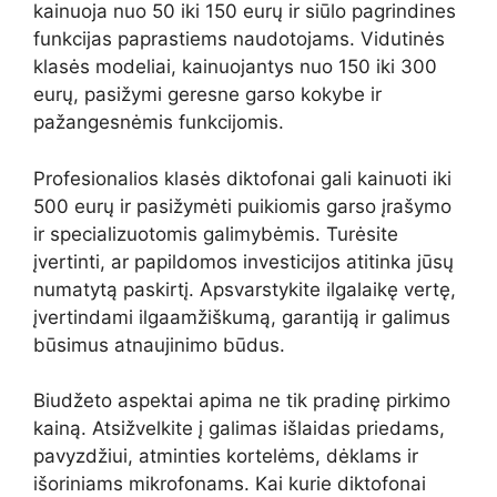
kainuoja nuo 50 iki 150 eurų ir siūlo pagrindines
funkcijas paprastiems naudotojams. Vidutinės
klasės modeliai, kainuojantys nuo 150 iki 300
eurų, pasižymi geresne garso kokybe ir
pažangesnėmis funkcijomis.
Profesionalios klasės diktofonai gali kainuoti iki
500 eurų ir pasižymėti puikiomis garso įrašymo
ir specializuotomis galimybėmis. Turėsite
įvertinti, ar papildomos investicijos atitinka jūsų
numatytą paskirtį. Apsvarstykite ilgalaikę vertę,
įvertindami ilgaamžiškumą, garantiją ir galimus
būsimus atnaujinimo būdus.
Biudžeto aspektai apima ne tik pradinę pirkimo
kainą. Atsižvelkite į galimas išlaidas priedams,
pavyzdžiui, atminties kortelėms, dėklams ir
išoriniams mikrofonams. Kai kurie diktofonai