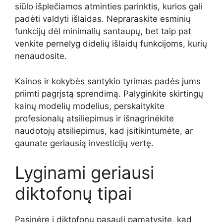
siūlo išplečiamos atminties parinktis, kurios gali
padėti valdyti išlaidas. Nepraraskite esminių
funkcijų dėl minimalių santaupų, bet taip pat
venkite pernelyg didelių išlaidų funkcijoms, kurių
nenaudosite.
Kainos ir kokybės santykio tyrimas padės jums
priimti pagrįstą sprendimą. Palyginkite skirtingų
kainų modelių modelius, perskaitykite
profesionalų atsiliepimus ir išnagrinėkite
naudotojų atsiliepimus, kad įsitikintumėte, ar
gaunate geriausią investicijų vertę.
Lyginami geriausi
diktofonų tipai
Pasinėrę į diktofonų pasaulį pamatysite, kad