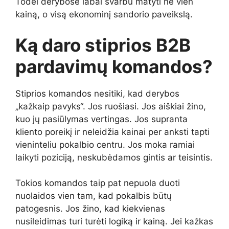
Todėl derybose labai svarbu matyti ne vien
kainą, o visą ekonominį sandorio paveikslą.
Ką daro stiprios B2B
pardavimų komandos?
Stiprios komandos nesitiki, kad derybos
„kažkaip pavyks“. Jos ruošiasi. Jos aiškiai žino,
kuo jų pasiūlymas vertingas. Jos supranta
kliento poreikį ir neleidžia kainai per anksti tapti
vieninteliu pokalbio centru. Jos moka ramiai
laikyti poziciją, neskubėdamos gintis ar teisintis.
Tokios komandos taip pat nepuola duoti
nuolaidos vien tam, kad pokalbis būtų
patogesnis. Jos žino, kad kiekvienas
nusileidimas turi turėti logiką ir kainą. Jei kažkas