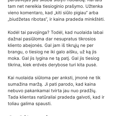
tam net nereikia tiesioginio prašymo. Užtenka
vieno komentaro, kad „kiti siūlo pigiau“ arba
„biudžetas ribotas“, ir kaina pradeda minkštėti.
Kodėl tai pavojinga? Todėl, kad nuolaida labai
dažnai pasiūloma dar nesupratus tikrosios
kliento abejonės. Gal jam iš tikrųjų ne per
brangu, o tiesiog ne iki galo aišku, už ką jis
moka. Gal jis lygina ne tą patį. Gal jis tiesiog
tikrina, kiek erdvės derybose turi kita pusė.
Kai nuolaida siūloma per anksti, įmonė ne tik
sumažina maržą. Ji pati parodo, kad kaina
nebuvo pakankamai tvirta jau nuo pradžių.
Tada klientas natūraliai pradeda galvoti, kad ir
toliau galima spausti.