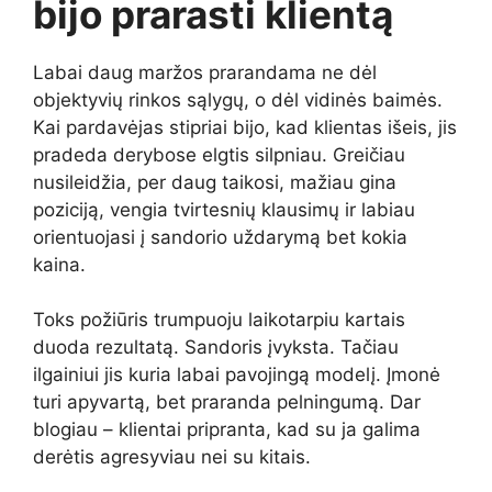
bijo prarasti klientą
Labai daug maržos prarandama ne dėl
objektyvių rinkos sąlygų, o dėl vidinės baimės.
Kai pardavėjas stipriai bijo, kad klientas išeis, jis
pradeda derybose elgtis silpniau. Greičiau
nusileidžia, per daug taikosi, mažiau gina
poziciją, vengia tvirtesnių klausimų ir labiau
orientuojasi į sandorio uždarymą bet kokia
kaina.
Toks požiūris trumpuoju laikotarpiu kartais
duoda rezultatą. Sandoris įvyksta. Tačiau
ilgainiui jis kuria labai pavojingą modelį. Įmonė
turi apyvartą, bet praranda pelningumą. Dar
blogiau – klientai pripranta, kad su ja galima
derėtis agresyviau nei su kitais.