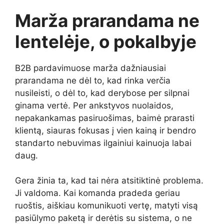
Marža prarandama ne
lentelėje, o pokalbyje
B2B pardavimuose marža dažniausiai
prarandama ne dėl to, kad rinka verčia
nusileisti, o dėl to, kad derybose per silpnai
ginama vertė. Per ankstyvos nuolaidos,
nepakankamas pasiruošimas, baimė prarasti
klientą, siauras fokusas į vien kainą ir bendro
standarto nebuvimas ilgainiui kainuoja labai
daug.
Gera žinia ta, kad tai nėra atsitiktinė problema.
Ji valdoma. Kai komanda pradeda geriau
ruoštis, aiškiau komunikuoti vertę, matyti visą
pasiūlymo paketą ir derėtis su sistema, o ne