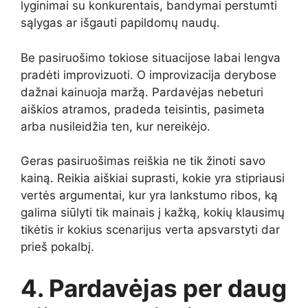
lyginimai su konkurentais, bandymai perstumti
sąlygas ar išgauti papildomų naudų.
Be pasiruošimo tokiose situacijose labai lengva
pradėti improvizuoti. O improvizacija derybose
dažnai kainuoja maržą. Pardavėjas nebeturi
aiškios atramos, pradeda teisintis, pasimeta
arba nusileidžia ten, kur nereikėjo.
Geras pasiruošimas reiškia ne tik žinoti savo
kainą. Reikia aiškiai suprasti, kokie yra stipriausi
vertės argumentai, kur yra lankstumo ribos, ką
galima siūlyti tik mainais į kažką, kokių klausimų
tikėtis ir kokius scenarijus verta apsvarstyti dar
prieš pokalbį.
4. Pardavėjas per daug