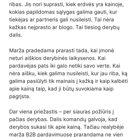
ribas. Jis nori suprasti, kiek erdvės yra kainoje,
kokias papildomas sąlygas galima gauti, kur
tiekėjas ar partneris gali nusileisti. Tai nėra
kažkas neįprasto ar blogo. Tai tiesiog derybų
dalis.
Marža pradedama prarasti tada, kai įmonė
neturi aiškios derybinės laikysenos. Kai
pardavėjas pats iki galo netiki savo verte. Kai
nėra aišku, kiek galima nusileisti, kur jau riba, ką
galima pasiūlyti tik mainais į kažką ir kaip kalbėti
apie kainą taip, kad ji būtų suvokiama kaip
pagrįsta.
Dar viena priežastis – per siauras požiūris į
pačias derybas. Dalis komandų galvoja, kad
derybos sukasi tik apie kainą. Tačiau realybėje
marža B2B pardavimuose prarandama ne vien