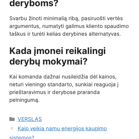
deryboms?
Svarbu žinoti minimalią ribą, pasiruošti vertės
argumentus, numatyti galimus kliento spaudimo
taškus ir turėti kelias derybines alternatyvas.
Kada įmonei reikalingi
derybų mokymai?
Kai komanda dažnai nusileidžia dėl kainos,
neturi vieningo standarto, sunkiai reaguoja į
prieštaravimus ir derybose praranda
pelningumą.
Kategorijos
VERSLAS
Kaip veikia namų energijos kaupimo
sistemos?