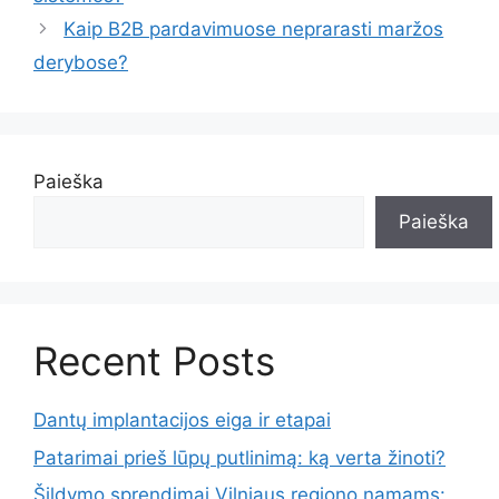
Kaip B2B pardavimuose neprarasti maržos
derybose?
Paieška
Paieška
Recent Posts
Dantų implantacijos eiga ir etapai
Patarimai prieš lūpų putlinimą: ką verta žinoti?
Šildymo sprendimai Vilniaus regiono namams: