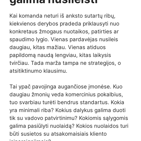
Kai komanda neturi iš anksto sutartų ribų,
kiekvienos derybos pradeda priklausyti nuo
konkretaus žmogaus nuotaikos, patirties ar
spaudimo lygio. Vienas pardavėjas nusileis
daugiau, kitas mažiau. Vienas atiduos
papildomą naudą lengviau, kitas laikysis
tvirčiau. Tada marža tampa ne strategijos, o
atsitiktinumo klausimu.
Tai ypač pavojinga augančiose įmonėse. Kuo
daugiau žmonių veda komercinius pokalbius,
tuo svarbiau turėti bendrus standartus. Kokia
yra minimali riba? Kokius dalykus galima duoti
tik su vadovo patvirtinimu? Kokiomis sąlygomis
galima pasiūlyti nuolaidą? Kokios nuolaidos turi
būti susietos su atsakomaisiais kliento