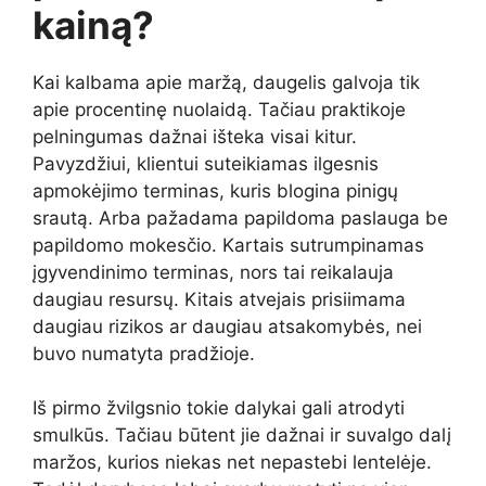
kainą?
Kai kalbama apie maržą, daugelis galvoja tik
apie procentinę nuolaidą. Tačiau praktikoje
pelningumas dažnai išteka visai kitur.
Pavyzdžiui, klientui suteikiamas ilgesnis
apmokėjimo terminas, kuris blogina pinigų
srautą. Arba pažadama papildoma paslauga be
papildomo mokesčio. Kartais sutrumpinamas
įgyvendinimo terminas, nors tai reikalauja
daugiau resursų. Kitais atvejais prisiimama
daugiau rizikos ar daugiau atsakomybės, nei
buvo numatyta pradžioje.
Iš pirmo žvilgsnio tokie dalykai gali atrodyti
smulkūs. Tačiau būtent jie dažnai ir suvalgo dalį
maržos, kurios niekas net nepastebi lentelėje.