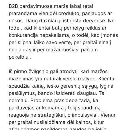
B2B pardavimuose marža labai retai
prarandama vien dėl produkto, paslaugos ar
rinkos. Daug dažniau ji ištirpsta derybose. Ne
todėl, kad klientai būtų pernelyg reiklūs ar
konkurencija nepakeliama, o todėl, kad įmonės
per silpnai laiko savo vertę, per greitai eina į
nuolaidas ir per mažai ruošiasi pačiam
pokalbiui.
Iš pirmo žvilgsnio gali atrodyti, kad maržos
mažėjimas yra natūrali verslo realybė. Klientai
spaudžia kainą, ieško geresnių sąlygų, lygina
pasiūlymus, bando išsiderėti daugiau. Tai
normalu. Problema prasideda tada, kai
pardavėjas ar komanda į tokį spaudimą
reaguoja ne strategiškai, o impulsyviai. Vienur
per greitai nusileidžiama dėl kainos, kitur
atiduodamos papildomos naudos be jokio