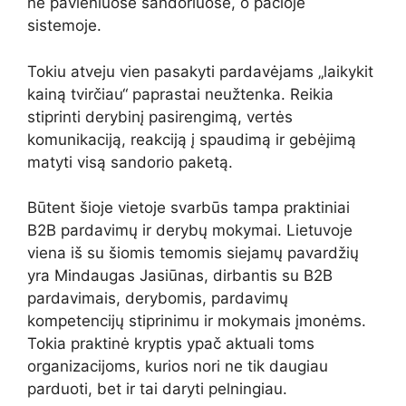
ne pavieniuose sandoriuose, o pačioje
sistemoje.
Tokiu atveju vien pasakyti pardavėjams „laikykit
kainą tvirčiau“ paprastai neužtenka. Reikia
stiprinti derybinį pasirengimą, vertės
komunikaciją, reakciją į spaudimą ir gebėjimą
matyti visą sandorio paketą.
Būtent šioje vietoje svarbūs tampa praktiniai
B2B pardavimų ir derybų mokymai. Lietuvoje
viena iš su šiomis temomis siejamų pavardžių
yra Mindaugas Jasiūnas, dirbantis su B2B
pardavimais, derybomis, pardavimų
kompetencijų stiprinimu ir mokymais įmonėms.
Tokia praktinė kryptis ypač aktuali toms
organizacijoms, kurios nori ne tik daugiau
parduoti, bet ir tai daryti pelningiau.