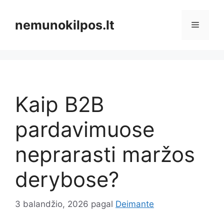
Pereiti
prie
nemunokilpos.lt
Meniu
turinio
Kaip B2B
pardavimuose
neprarasti maržos
derybose?
3 balandžio, 2026
pagal
Deimante