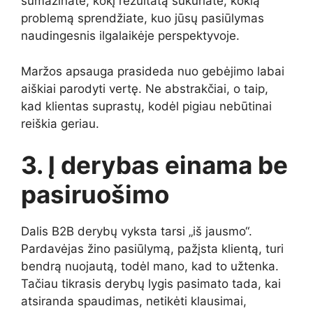
sumažinate, kokį rezultatą sukuriate, kokią
problemą sprendžiate, kuo jūsų pasiūlymas
naudingesnis ilgalaikėje perspektyvoje.
Maržos apsauga prasideda nuo gebėjimo labai
aiškiai parodyti vertę. Ne abstrakčiai, o taip,
kad klientas suprastų, kodėl pigiau nebūtinai
reiškia geriau.
3. Į derybas einama be
pasiruošimo
Dalis B2B derybų vyksta tarsi „iš jausmo“.
Pardavėjas žino pasiūlymą, pažįsta klientą, turi
bendrą nuojautą, todėl mano, kad to užtenka.
Tačiau tikrasis derybų lygis pasimato tada, kai
atsiranda spaudimas, netikėti klausimai,