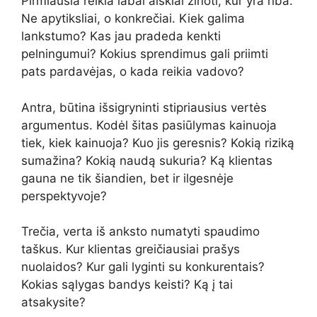
Pirmiausia reikia labai aiškiai žinoti, kur yra riba.
Ne apytiksliai, o konkrečiai. Kiek galima
lankstumo? Kas jau pradeda kenkti
pelningumui? Kokius sprendimus gali priimti
pats pardavėjas, o kada reikia vadovo?
Antra, būtina išsigryninti stipriausius vertės
argumentus. Kodėl šitas pasiūlymas kainuoja
tiek, kiek kainuoja? Kuo jis geresnis? Kokią riziką
sumažina? Kokią naudą sukuria? Ką klientas
gauna ne tik šiandien, bet ir ilgesnėje
perspektyvoje?
Trečia, verta iš anksto numatyti spaudimo
taškus. Kur klientas greičiausiai prašys
nuolaidos? Kur gali lyginti su konkurentais?
Kokias sąlygas bandys keisti? Ką į tai
atsakysite?