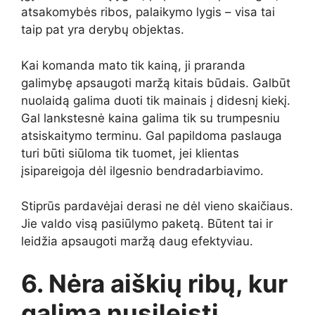
atsakomybės ribos, palaikymo lygis – visa tai
taip pat yra derybų objektas.
Kai komanda mato tik kainą, ji praranda
galimybę apsaugoti maržą kitais būdais. Galbūt
nuolaidą galima duoti tik mainais į didesnį kiekį.
Gal lankstesnė kaina galima tik su trumpesniu
atsiskaitymo terminu. Gal papildoma paslauga
turi būti siūloma tik tuomet, jei klientas
įsipareigoja dėl ilgesnio bendradarbiavimo.
Stiprūs pardavėjai derasi ne dėl vieno skaičiaus.
Jie valdo visą pasiūlymo paketą. Būtent tai ir
leidžia apsaugoti maržą daug efektyviau.
6. Nėra aiškių ribų, kur
galima nusileisti