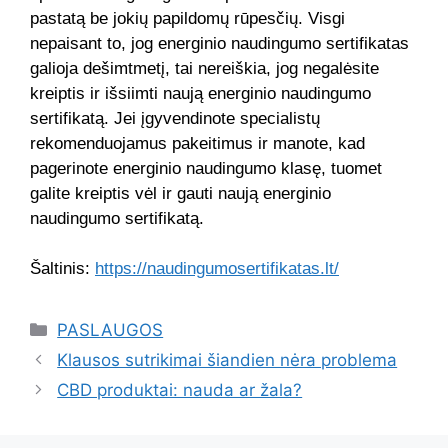
pastatą be jokių papildomų rūpesčių. Visgi
nepaisant to, jog energinio naudingumo sertifikatas
galioja dešimtmetį, tai nereiškia, jog negalėsite
kreiptis ir išsiimti naują energinio naudingumo
sertifikatą. Jei įgyvendinote specialistų
rekomenduojamus pakeitimus ir manote, kad
pagerinote energinio naudingumo klasę, tuomet
galite kreiptis vėl ir gauti naują energinio
naudingumo sertifikatą.
Šaltinis:
https://naudingumosertifikatas.lt/
Kategorijos
PASLAUGOS
Klausos sutrikimai šiandien nėra problema
CBD produktai: nauda ar žala?