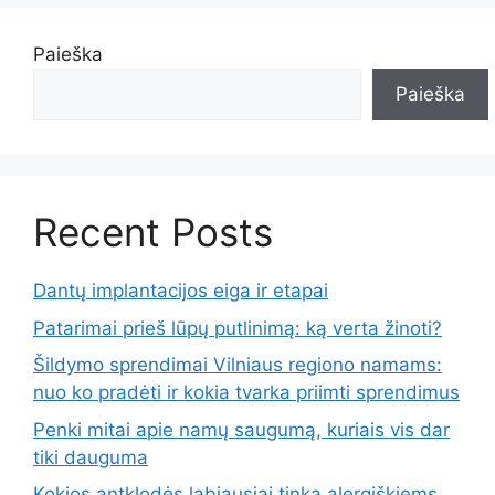
Paieška
Paieška
Recent Posts
Dantų implantacijos eiga ir etapai
Patarimai prieš lūpų putlinimą: ką verta žinoti?
Šildymo sprendimai Vilniaus regiono namams:
nuo ko pradėti ir kokia tvarka priimti sprendimus
Penki mitai apie namų saugumą, kuriais vis dar
tiki dauguma
Kokios antklodės labiausiai tinka alergiškiems