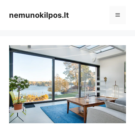
Pereiti
prie
nemunokilpos.lt
Meniu
turinio