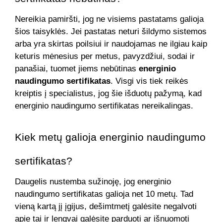
Nereikia pamiršti, jog ne visiems pastatams galioja
šios taisyklės. Jei pastatas neturi šildymo sistemos
arba yra skirtas poilsiui ir naudojamas ne ilgiau kaip
keturis mėnesius per metus, pavyzdžiui, sodai ir
panašiai, tuomet jiems nebūtinas
energinio
naudingumo sertifikatas
. Visgi vis tiek reikės
kreiptis į specialistus, jog šie išduotų pažymą, kad
energinio naudingumo sertifikatas nereikalingas.
Kiek metų galioja energinio naudingumo
sertifikatas?
Daugelis nustemba sužinoję, jog energinio
naudingumo sertifikatas galioja net 10 metų. Tad
vieną kartą jį įgijus, dešimtmetį galėsite negalvoti
apie tai ir lengvai galėsite parduoti ar išnuomoti