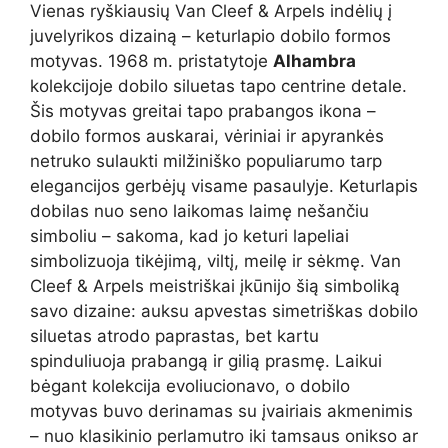
Vienas ryškiausių Van Cleef & Arpels indėlių į
juvelyrikos dizainą – keturlapio dobilo formos
motyvas. 1968 m. pristatytoje
Alhambra
kolekcijoje dobilo siluetas tapo centrine detale.
Šis motyvas greitai tapo prabangos ikona –
dobilo formos auskarai, vėriniai ir apyrankės
netruko sulaukti milžiniško populiarumo tarp
elegancijos gerbėjų visame pasaulyje. Keturlapis
dobilas nuo seno laikomas laimę nešančiu
simboliu – sakoma, kad jo keturi lapeliai
simbolizuoja tikėjimą, viltį, meilę ir sėkmę. Van
Cleef & Arpels meistriškai įkūnijo šią simboliką
savo dizaine: auksu apvestas simetriškas dobilo
siluetas atrodo paprastas, bet kartu
spinduliuoja prabangą ir gilią prasmę. Laikui
bėgant kolekcija evoliucionavo, o dobilo
motyvas buvo derinamas su įvairiais akmenimis
– nuo klasikinio perlamutro iki tamsaus onikso ar