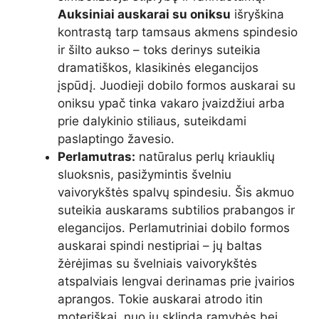
Auksiniai auskarai su oniksu
išryškina
kontrastą tarp tamsaus akmens spindesio
ir šilto aukso – toks derinys suteikia
dramatiškos, klasikinės elegancijos
įspūdį. Juodieji dobilo formos auskarai su
oniksu ypač tinka vakaro įvaizdžiui arba
prie dalykinio stiliaus, suteikdami
paslaptingo žavesio.
Perlamutras:
natūralus perlų kriauklių
sluoksnis, pasižymintis švelniu
vaivorykštės spalvų spindesiu. Šis akmuo
suteikia auskarams subtilios prabangos ir
elegancijos. Perlamutriniai dobilo formos
auskarai spindi nestipriai – jų baltas
žėrėjimas su švelniais vaivorykštės
atspalviais lengvai derinamas prie įvairios
aprangos. Tokie auskarai atrodo itin
moteriškai, nuo jų sklinda ramybės bei