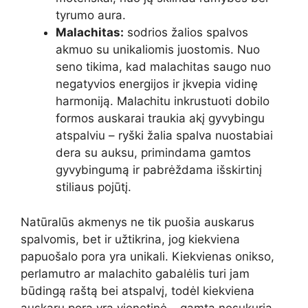
tyrumo aura.
Malachitas:
sodrios žalios spalvos
akmuo su unikaliomis juostomis. Nuo
seno tikima, kad malachitas saugo nuo
negatyvios energijos ir įkvepia vidinę
harmoniją. Malachitu inkrustuoti dobilo
formos auskarai traukia akį gyvybingu
atspalviu – ryški žalia spalva nuostabiai
dera su auksu, primindama gamtos
gyvybingumą ir pabrėždama išskirtinį
stiliaus pojūtį.
Natūralūs akmenys ne tik puošia auskarus
spalvomis, bet ir užtikrina, jog kiekviena
papuošalo pora yra unikali. Kiekvienas onikso,
perlamutro ar malachito gabalėlis turi jam
būdingą raštą bei atspalvį, todėl kiekviena
auskarų pora yra vienetinė – gamta nesukuria