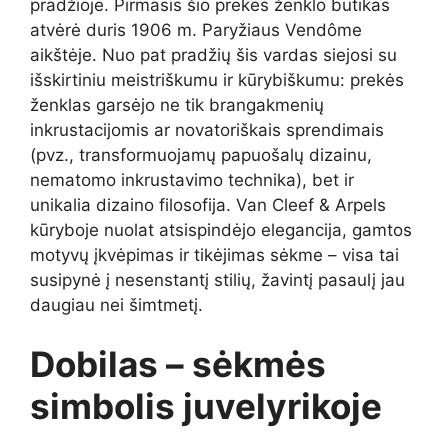
pradžioje. Pirmasis šio prekės ženklo butikas
atvėrė duris 1906 m. Paryžiaus Vendôme
aikštėje. Nuo pat pradžių šis vardas siejosi su
išskirtiniu meistriškumu ir kūrybiškumu: prekės
ženklas garsėjo ne tik brangakmenių
inkrustacijomis ar novatoriškais sprendimais
(pvz., transformuojamų papuošalų dizainu,
nematomo inkrustavimo technika), bet ir
unikalia dizaino filosofija. Van Cleef & Arpels
kūryboje nuolat atsispindėjo elegancija, gamtos
motyvų įkvėpimas ir tikėjimas sėkme – visa tai
susipynė į nesenstantį stilių, žavintį pasaulį jau
daugiau nei šimtmetį.
Dobilas – sėkmės
simbolis juvelyrikoje