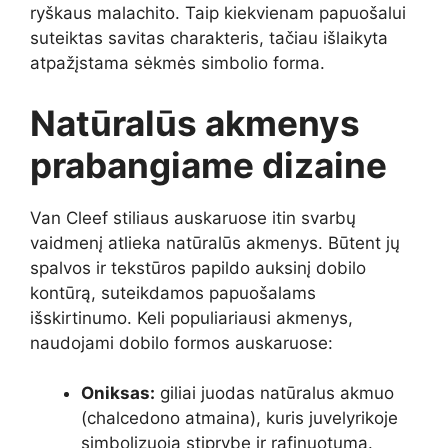
ryškaus malachito. Taip kiekvienam papuošalui
suteiktas savitas charakteris, tačiau išlaikyta
atpažįstama sėkmės simbolio forma.
Natūralūs akmenys
prabangiame dizaine
Van Cleef stiliaus auskaruose itin svarbų
vaidmenį atlieka natūralūs akmenys. Būtent jų
spalvos ir tekstūros papildo auksinį dobilo
kontūrą, suteikdamos papuošalams
išskirtinumo. Keli populiariausi akmenys,
naudojami dobilo formos auskaruose:
Oniksas:
giliai juodas natūralus akmuo
(chalcedono atmaina), kuris juvelyrikoje
simbolizuoja stiprybę ir rafinuotumą.