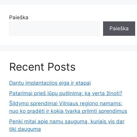
Paieška
Paieška
Recent Posts
Dantų implantacijos eiga ir etapai
Patarimai prieš lūpų putlinimą: ką verta žinoti?
Šildymo sprendimai Vilniaus regiono namams:
nuo ko pradėti ir kokia tvarka priimti sprendimus
Penki mitai apie namų saugumą, kuriais vis dar
tiki dauguma