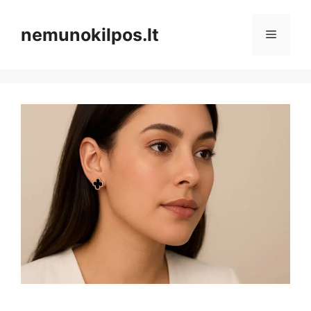
Pereiti
prie
nemunokilpos.lt
Meniu
turinio