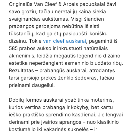
Originalūs Van Cleef & Arpels papuošalai žavi
savo grožiu, tačiau neretai jų kaina siekia
svaiginančias aukštumas. Visgi šiandien
prabangos gerbėjoms nebūtina išleisti
tūkstančių, kad galėtų pasipuošti ikonišku
dizainu. Tokie
van cleef auskarai
, pagaminti iš
585 prabos aukso ir inkrustuoti natūraliais
akmenimis, leidžia mėgautis legendinio dizaino
estetika neperžengiant asmeninio biudžeto ribų.
Rezultatas – prabangūs auskarai, atrodantys
tarsi garsiojo prekės ženklo šedevras, tačiau
prieinami daugeliui.
Dobilų formos auskarai ypač tinka moterims,
kurios vertina prabangą ir kokybę, bet kartu
ieško praktiško sprendimo kasdienai. Jie lengvai
derinami prie įvairios aprangos – nuo klasikinio
kostiumėlio iki vakarinės suknelės – ir