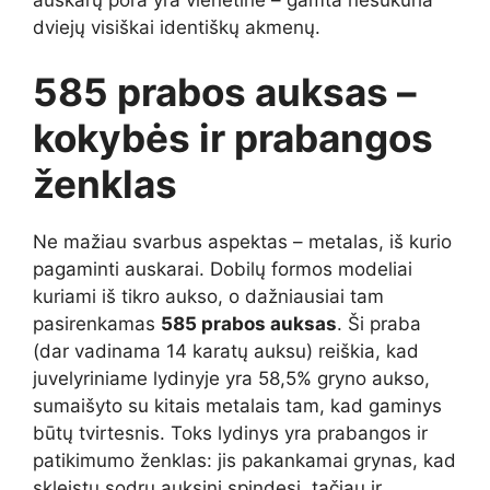
dviejų visiškai identiškų akmenų.
585 prabos auksas –
kokybės ir prabangos
ženklas
Ne mažiau svarbus aspektas – metalas, iš kurio
pagaminti auskarai. Dobilų formos modeliai
kuriami iš tikro aukso, o dažniausiai tam
pasirenkamas
585 prabos auksas
. Ši praba
(dar vadinama 14 karatų auksu) reiškia, kad
juvelyriniame lydinyje yra 58,5% gryno aukso,
sumaišyto su kitais metalais tam, kad gaminys
būtų tvirtesnis. Toks lydinys yra prabangos ir
patikimumo ženklas: jis pakankamai grynas, kad
skleistų sodrų auksinį spindesį, tačiau ir