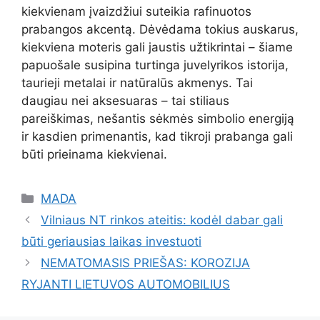
kiekvienam įvaizdžiui suteikia rafinuotos
prabangos akcentą. Dėvėdama tokius auskarus,
kiekviena moteris gali jaustis užtikrintai – šiame
papuošale susipina turtinga juvelyrikos istorija,
taurieji metalai ir natūralūs akmenys. Tai
daugiau nei aksesuaras – tai stiliaus
pareiškimas, nešantis sėkmės simbolio energiją
ir kasdien primenantis, kad tikroji prabanga gali
būti prieinama kiekvienai.
Kategorijos
MADA
Vilniaus NT rinkos ateitis: kodėl dabar gali
būti geriausias laikas investuoti
NEMATOMASIS PRIEŠAS: KOROZIJA
RYJANTI LIETUVOS AUTOMOBILIUS