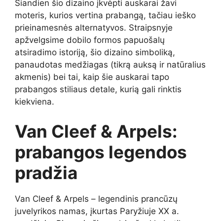
Šiandien šio dizaino įkvėpti auskarai žavi
moteris, kurios vertina prabangą, tačiau ieško
prieinamesnės alternatyvos. Straipsnyje
apžvelgsime dobilo formos papuošalų
atsiradimo istoriją, šio dizaino simboliką,
panaudotas medžiagas (tikrą auksą ir natūralius
akmenis) bei tai, kaip šie auskarai tapo
prabangos stiliaus detale, kurią gali rinktis
kiekviena.
Van Cleef & Arpels:
prabangos legendos
pradžia
Van Cleef & Arpels – legendinis prancūzų
juvelyrikos namas, įkurtas Paryžiuje XX a.