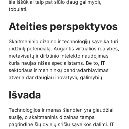
šie iššūkiai taip pat siūlo daug galimybių
tobulėti.
Ateities perspektyvos
Skaitmeninio dizaino ir technologijų sąveika turi
didžiulį potencialą. Augantis virtualios realybės,
metavisatų ir dirbtinio intelekto naudojimas
kuria naujas nišas specialistams. Be to, IT
sektoriaus ir menininkų bendradarbiavimas
atveria dar daugiau inovatyvių galimybių.
Išvada
Technologijos ir menas šiandien yra glaudžiai
susiję, o skaitmeninis dizainas tampa
pagrindine šių dviejų sričių sąveikos dalimi. IT