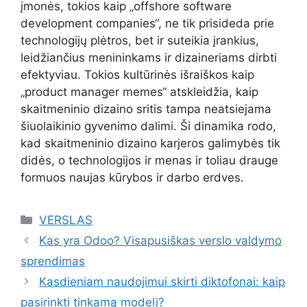
įmonės, tokios kaip „offshore software
development companies“, ne tik prisideda prie
technologijų plėtros, bet ir suteikia įrankius,
leidžiančius menininkams ir dizaineriams dirbti
efektyviau. Tokios kultūrinės išraiškos kaip
„product manager memes“ atskleidžia, kaip
skaitmeninio dizaino sritis tampa neatsiejama
šiuolaikinio gyvenimo dalimi. Ši dinamika rodo,
kad skaitmeninio dizaino karjeros galimybės tik
didės, o technologijos ir menas ir toliau drauge
formuos naujas kūrybos ir darbo erdves.
Kategorijos
VERSLAS
Kas yra Odoo? Visapusiškas verslo valdymo
sprendimas
Kasdieniam naudojimui skirti diktofonai: kaip
pasirinkti tinkamą modelį?