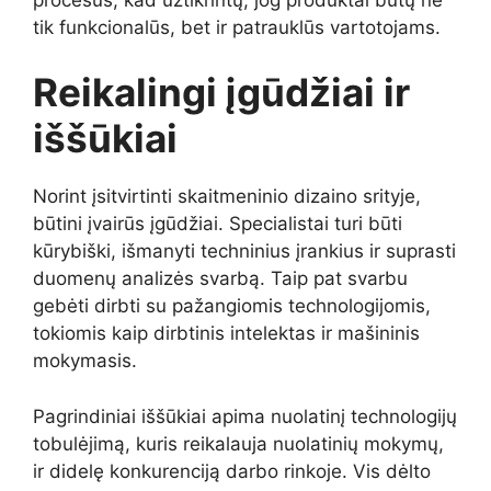
tik funkcionalūs, bet ir patrauklūs vartotojams.
Reikalingi įgūdžiai ir
iššūkiai
Norint įsitvirtinti skaitmeninio dizaino srityje,
būtini įvairūs įgūdžiai. Specialistai turi būti
kūrybiški, išmanyti techninius įrankius ir suprasti
duomenų analizės svarbą. Taip pat svarbu
gebėti dirbti su pažangiomis technologijomis,
tokiomis kaip dirbtinis intelektas ir mašininis
mokymasis.
Pagrindiniai iššūkiai apima nuolatinį technologijų
tobulėjimą, kuris reikalauja nuolatinių mokymų,
ir didelę konkurenciją darbo rinkoje. Vis dėlto