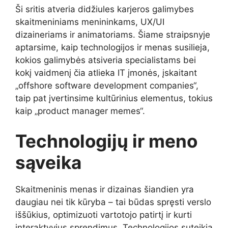
Ši sritis atveria didžiules karjeros galimybes
skaitmeniniams menininkams, UX/UI
dizaineriams ir animatoriams. Šiame straipsnyje
aptarsime, kaip technologijos ir menas susilieja,
kokios galimybės atsiveria specialistams bei
kokį vaidmenį čia atlieka IT įmonės, įskaitant
„offshore software development companies“,
taip pat įvertinsime kultūrinius elementus, tokius
kaip „product manager memes“.
Technologijų ir meno
sąveika
Skaitmeninis menas ir dizainas šiandien yra
daugiau nei tik kūryba – tai būdas spręsti verslo
iššūkius, optimizuoti vartotojo patirtį ir kurti
interaktyvius sprendimus. Technologijos suteikia