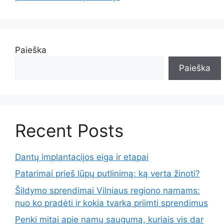
Paieška
Paieška
Recent Posts
Dantų implantacijos eiga ir etapai
Patarimai prieš lūpų putlinimą: ką verta žinoti?
Šildymo sprendimai Vilniaus regiono namams:
nuo ko pradėti ir kokia tvarka priimti sprendimus
Penki mitai apie namų saugumą, kuriais vis dar