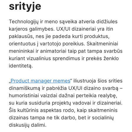
srityje
Technologijų ir meno sąveika atveria didžiules
karjeros galimybes. UX/UI dizaineriai yra itin
paklausūs, nes jie padeda kurti produktus,
orientuotus į vartotojo poreikius. Skaitmeniniai
menininkai ir animatoriai taip pat tampa svarbūs
kuriant vizualinius sprendimus ir prekės ženklo
identitetą.
„
Product manager memes
“ iliustruoja šios srities
dinamiškumą ir pabrėžia UX/UI dizaino svarbą –
humoristiniai vaizdai dažnai perteikia realybę,
su kuria susiduria projektų vadovai ir dizaineriai.
Šis kultūrinis aspektas rodo, kaip skaitmeninis
dizainas tampa ne tik darbo, bet ir socialinių
diskusijų dalimi.