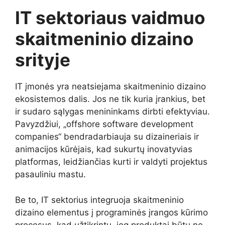
IT sektoriaus vaidmuo
skaitmeninio dizaino
srityje
IT įmonės yra neatsiejama skaitmeninio dizaino
ekosistemos dalis. Jos ne tik kuria įrankius, bet
ir sudaro sąlygas menininkams dirbti efektyviau.
Pavyzdžiui, „offshore software development
companies“ bendradarbiauja su dizaineriais ir
animacijos kūrėjais, kad sukurtų inovatyvias
platformas, leidžiančias kurti ir valdyti projektus
pasauliniu mastu.
Be to, IT sektorius integruoja skaitmeninio
dizaino elementus į programinės įrangos kūrimo
procesus, kad užtikrintų, jog produktai būtų ne