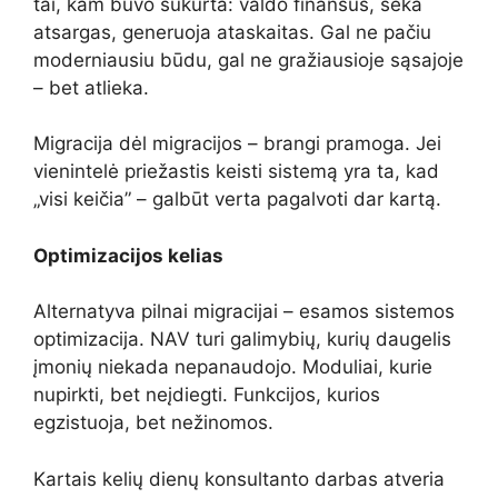
tai, kam buvo sukurta: valdo finansus, seka
atsargas, generuoja ataskaitas. Gal ne pačiu
moderniausiu būdu, gal ne gražiausioje sąsajoje
– bet atlieka.
Migracija dėl migracijos – brangi pramoga. Jei
vienintelė priežastis keisti sistemą yra ta, kad
„visi keičia” – galbūt verta pagalvoti dar kartą.
Optimizacijos kelias
Alternatyva pilnai migracijai – esamos sistemos
optimizacija. NAV turi galimybių, kurių daugelis
įmonių niekada nepanaudojo. Moduliai, kurie
nupirkti, bet neįdiegti. Funkcijos, kurios
egzistuoja, bet nežinomos.
Kartais kelių dienų konsultanto darbas atveria