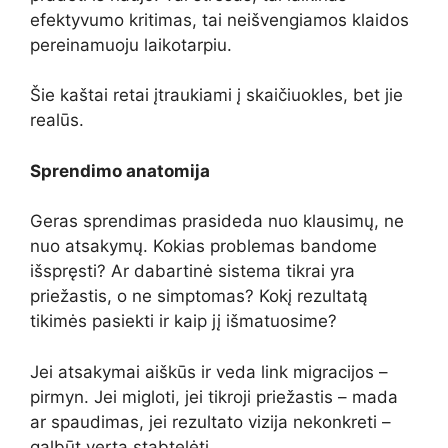
efektyvumo kritimas, tai neišvengiamos klaidos
pereinamuoju laikotarpiu.
Šie kaštai retai įtraukiami į skaičiuokles, bet jie
realūs.
Sprendimo anatomija
Geras sprendimas prasideda nuo klausimų, ne
nuo atsakymų. Kokias problemas bandome
išspręsti? Ar dabartinė sistema tikrai yra
priežastis, o ne simptomas? Kokį rezultatą
tikimės pasiekti ir kaip jį išmatuosime?
Jei atsakymai aiškūs ir veda link migracijos –
pirmyn. Jei migloti, jei tikroji priežastis – mada
ar spaudimas, jei rezultato vizija nekonkreti –
galbūt verta stabtelėti.