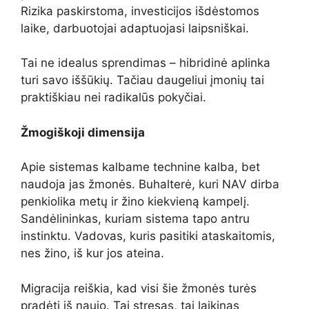
Rizika paskirstoma, investicijos išdėstomos
laike, darbuotojai adaptuojasi laipsniškai.
Tai ne idealus sprendimas – hibridinė aplinka
turi savo iššūkių. Tačiau daugeliui įmonių tai
praktiškiau nei radikalūs pokyčiai.
Žmogiškoji dimensija
Apie sistemas kalbame technine kalba, bet
naudoja jas žmonės. Buhalterė, kuri NAV dirba
penkiolika metų ir žino kiekvieną kampelį.
Sandėlininkas, kuriam sistema tapo antru
instinktu. Vadovas, kuris pasitiki ataskaitomis,
nes žino, iš kur jos ateina.
Migracija reiškia, kad visi šie žmonės turės
pradėti iš naujo. Tai stresas, tai laikinas