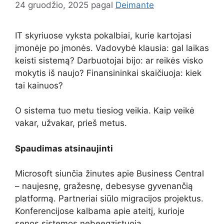
24 gruodžio, 2025
pagal
Deimante
IT skyriuose vyksta pokalbiai, kurie kartojasi
įmonėje po įmonės. Vadovybė klausia: gal laikas
keisti sistemą? Darbuotojai bijo: ar reikės visko
mokytis iš naujo? Finansininkai skaičiuoja: kiek
tai kainuos?
O sistema tuo metu tiesiog veikia. Kaip veikė
vakar, užvakar, prieš metus.
Spaudimas atsinaujinti
Microsoft siunčia žinutes apie Business Central
– naujesnę, gražesnę, debesyse gyvenančią
platformą. Partneriai siūlo migracijos projektus.
Konferencijose kalbama apie ateitį, kurioje
senos sistemos nebeegzistuoja.