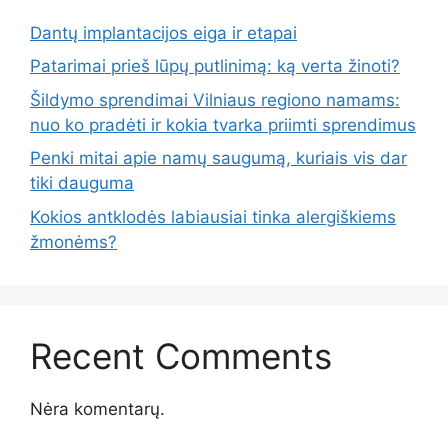
Dantų implantacijos eiga ir etapai
Patarimai prieš lūpų putlinimą: ką verta žinoti?
Šildymo sprendimai Vilniaus regiono namams:
nuo ko pradėti ir kokia tvarka priimti sprendimus
Penki mitai apie namų saugumą, kuriais vis dar
tiki dauguma
Kokios antklodės labiausiai tinka alergiškiems
žmonėms?
Recent Comments
Nėra komentarų.