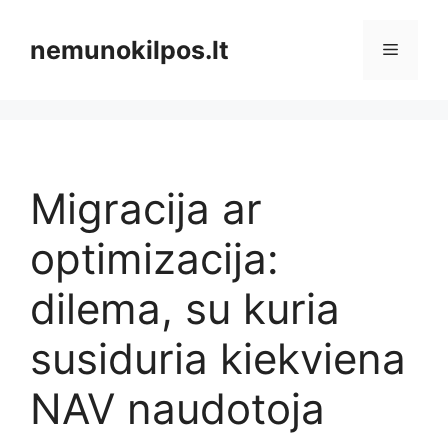
Pereiti
prie
nemunokilpos.lt
Meniu
turinio
Migracija ar
optimizacija:
dilema, su kuria
susiduria kiekviena
NAV naudotoja